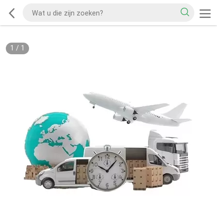
1
/
1