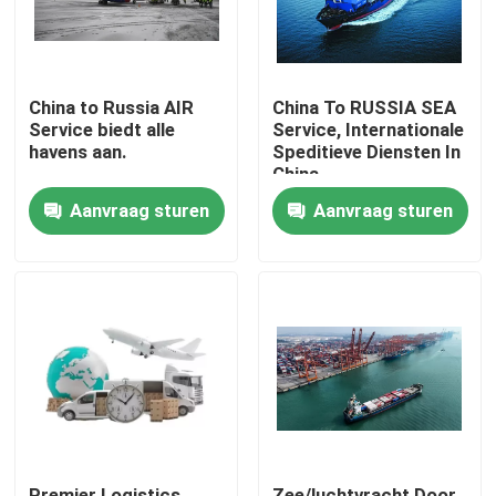
China to Russia AIR
China To RUSSIA SEA
Service biedt alle
Service, Internationale
havens aan.
Speditieve Diensten In
China
Aanvraag sturen
Aanvraag sturen
Thuis
Producten
Video's
Premier Logistics
Zee/luchtvracht Door