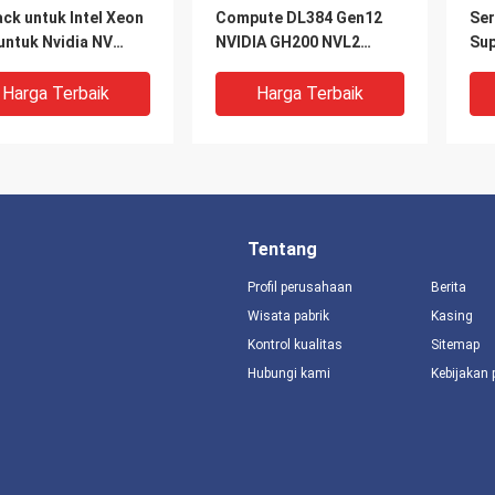
ck untuk Intel Xeon
Compute DL384 Gen12
Ser
untuk Nvidia NV
NVIDIA GH200 NVL2
Su
 H200 H800
Gratis Compute Private
Did
SXM Nvlink AI
Cloud Rack mount Gpu AI
CPU
Harga Terbaik
Harga Terbaik
rcomputing Case
Server
GP
Tentang
Profil perusahaan
Berita
Wisata pabrik
Kasing
Kontrol kualitas
Sitemap
DEO
VIDEO
V
Hubungi kami
Kebijakan 
X Silencing Check
DN100 Remote Control
Pre
 DN100 Fleksibel
Ball Float Valve untuk
Cen
ukaan / penutupan,
penekanan api yang tepat
Val
sang secara
dalam situasi darurat
pen