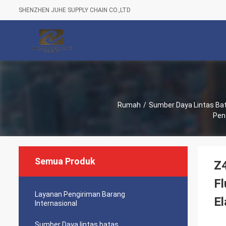
SHENZHEN JUHE SUPPLY CHAIN CO.,LTD
Rumah
/
Sumber Daya Lintas Ba
Pen
Semua Produk
Z4
Fl
Layanan Pengiriman Barang
El
Internasional
Sumber Daya lintas batas