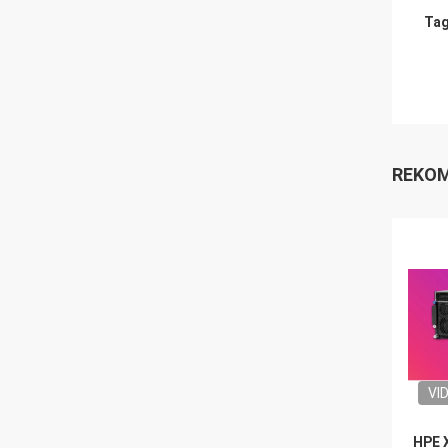
Tag
REKOM
VI
HPE 