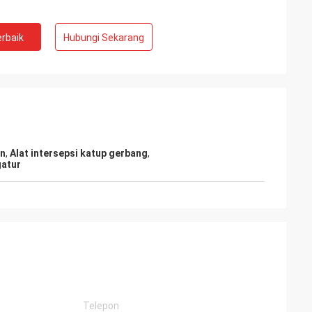
rbaik
Hubungi Sekarang
an
,
Alat intersepsi katup gerbang
,
gatur