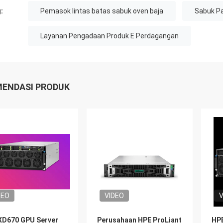
:
Pemasok lintas batas sabuk oven baja
Sabuk P
Layanan Pengadaan Produk E Perdagangan
ENDASI PRODUK
DEO
VIDEO
V
XD670 GPU Server
Perusahaan HPE ProLiant
HPE