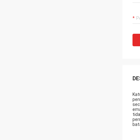
DE
Kat
pen
sec
ema
tid
per
bat