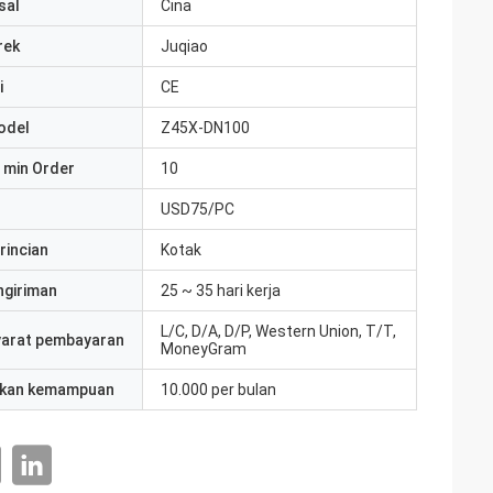
sal
Cina
rek
Juqiao
i
CE
odel
Z45X-DN100
 min Order
10
USD75/PC
rincian
Kotak
ngiriman
25 ~ 35 hari kerja
L/C, D/A, D/P, Western Union, T/T,
yarat pembayaran
MoneyGram
kan kemampuan
10.000 per bulan