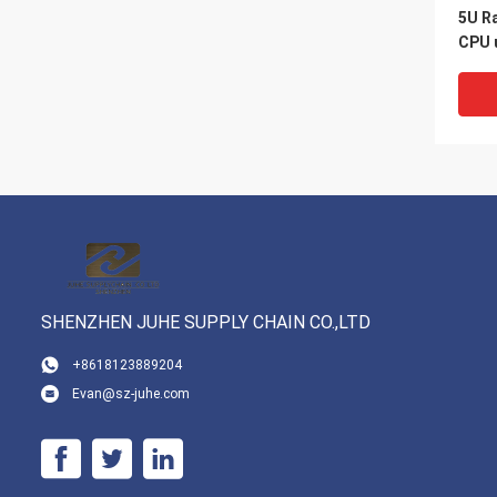
5U Ra
CPU 
H100
PCIE/
Supe
SHENZHEN JUHE SUPPLY CHAIN CO.,LTD
VI
+8618123889204
Evan@sz-juhe.com
HC41
Valve
pemb
dipa