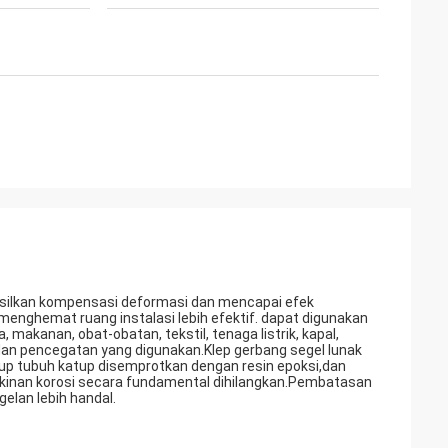
asilkan kompensasi deformasi dan mencapai efek
 menghemat ruang instalasi lebih efektif. dapat digunakan
, makanan, obat-obatan, tekstil, tenaga listrik, kapal,
dan pencegatan yang digunakan.Klep gerbang segel lunak
up tubuh katup disemprotkan dengan resin epoksi,dan
gkinan korosi secara fundamental dihilangkan.Pembatasan
elan lebih handal.