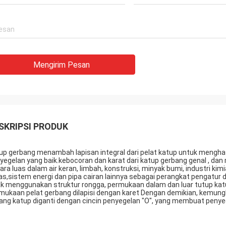
Mengirim Pesan
SKRIPSI PRODUK
up gerbang menambah lapisan integral dari pelat katup untuk mengh
yegelan yang baik.kebocoran dan karat dari katup gerbang genal , dan
ara luas dalam air keran, limbah, konstruksi, minyak bumi, industri kimia
s,sistem energi dan pipa cairan lainnya sebagai perangkat pengatur 
ak menggunakan struktur rongga, permukaan dalam dan luar tutup kat
mukaan pelat gerbang dilapisi dengan karet Dengan demikian, kemun
ang katup diganti dengan cincin penyegelan "O", yang membuat penyeg