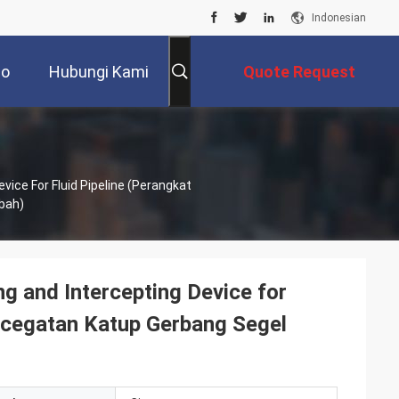
Indonesian
eo
Hubungi Kami
Quote Request
Suatu
vice For Fluid Pipeline (Perangkat
bah)
ng and Intercepting Device for
ncegatan Katup Gerbang Segel