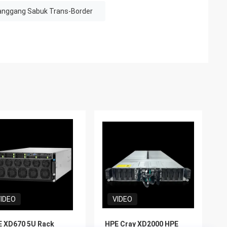
anggang Sabuk Trans-Border
IDEO
VIDEO
 XD670 5U Rack
HPE Cray XD2000 HPE