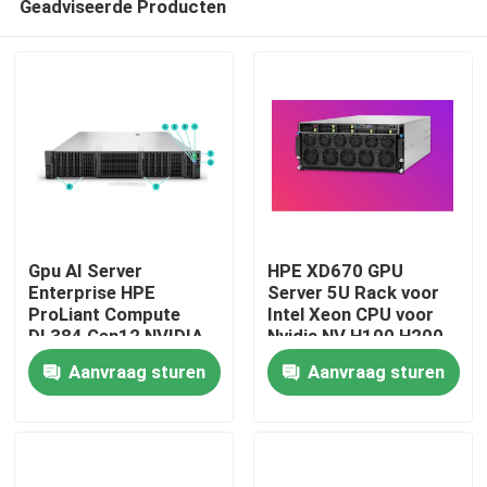
Geadviseerde Producten
Gpu AI Server
HPE XD670 GPU
Enterprise HPE
Server 5U Rack voor
ProLiant Compute
Intel Xeon CPU voor
DL384 Gen12 NVIDIA
Nvidia NV H100 H200
Thuis
GH200 NVL2 Gratis
H800 PCIE/SXM Nvlink
Aanvraag sturen
Aanvraag sturen
Compute Private
AI Supercomputing
Cloud Rackmontage
Case
Producten
Video's