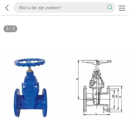
2
/
2