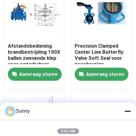
Over ons
Fabriekstocht
Afstandsbediening
Precision Clamped
brandbestrijding 100X
Center Line Butterfly
Kwaliteitscontrole
ballen zwevende klep
Valve Soft Seal voor
voor waterbeheer
nauwkeurige
stroomregulatie
Aanvraag sturen
Aanvraag sturen
Neem contact met ons op
Vraag een offerte
Sunny
Internationale expeditiediensten
5:01 AM
Grensoverschrijdende inkoop