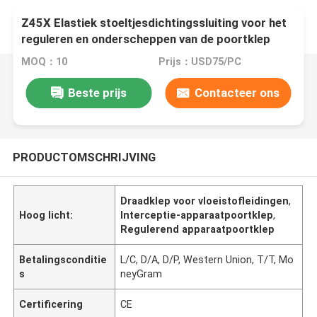
Z45X Elastiek stoeltjesdichtingssluiting voor het
reguleren en onderscheppen van de poortklep
voor vloeistofleidingen
MOQ：10
Prijs：USD75/PC
Beste prijs
Contacteer ons
PRODUCTOMSCHRIJVING
Draadklep voor vloeistofleidingen
,
Hoog licht:
Interceptie-apparaatpoortklep
,
Regulerend apparaatpoortklep
Betalingsconditie
L/C, D/A, D/P, Western Union, T/T, Mo
s
neyGram
Certificering
CE