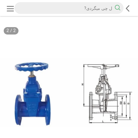
2
/
2