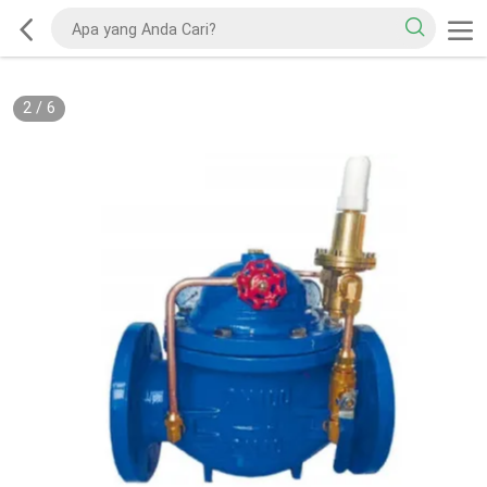
2
/
6