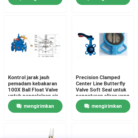
Perhitungan Gratis
AI Supercomputing
Private Cloud Rack
Case
permintaan
permintaan
mount
Tentang Kami
Tur Pabrik
Kontrol Kualitas
Hubungi Kami
Kontrol jarak jauh
Precision Clamped
pemadam kebakaran
Center Line Butterfly
100X Ball Float Valve
Valve Soft Seal untuk
Minta Kutipan
untuk pengelolaan air
pengaturan aliran yang
akurat
mengirimkan
mengirimkan
Layanan Pengiriman Barang Internasional
permintaan
permintaan
Sumber Daya lintas batas