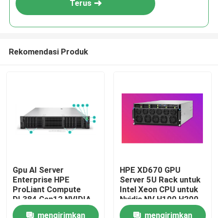
Terus
Rekomendasi Produk
Rumah
Gpu AI Server
HPE XD670 GPU
Enterprise HPE
Server 5U Rack untuk
Produk
ProLiant Compute
Intel Xeon CPU untuk
DL384 Gen12 NVIDIA
Nvidia NV H100 H200
GH200 NVL2
H800 PCIE/SXM Nvlink
mengirimkan
mengirimkan
Video