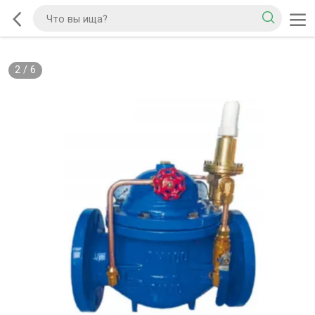
2
/
6