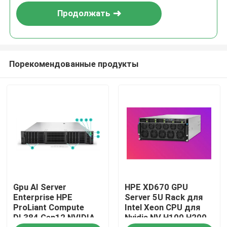
Продолжать
Порекомендованные продукты
Домой
Gpu AI Server
HPE XD670 GPU
Продукты
Enterprise HPE
Server 5U Rack для
ProLiant Compute
Intel Xeon CPU для
DL384 Gen12 NVIDIA
Nvidia NV H100 H200
Видеозаписи