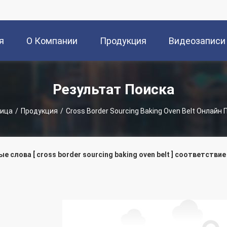
я
О Компании
Продукция
Видеозаписи
а
Результат Поиска
ница
/
Продукция
/
Cross Border Sourcing Baking Oven Belt Онлайн
е слова [ cross border sourcing baking oven belt ] соответстви