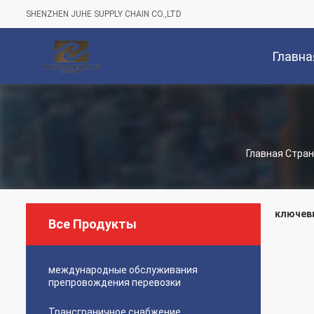
SHENZHEN JUHE SUPPLY CHAIN CO.,LTD
Главна
Страниц
Главная Стра
ключевы
Все Продукты
международные обслуживания
препровождения перевозки
Трансграничное снабжение