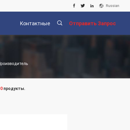
Russian
Контактные
Отправить Запрос
Данные
描
 Производитель
述
е
0
продукты.