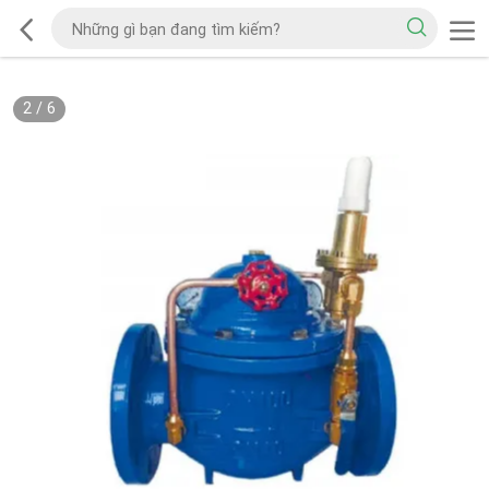
2
/
6