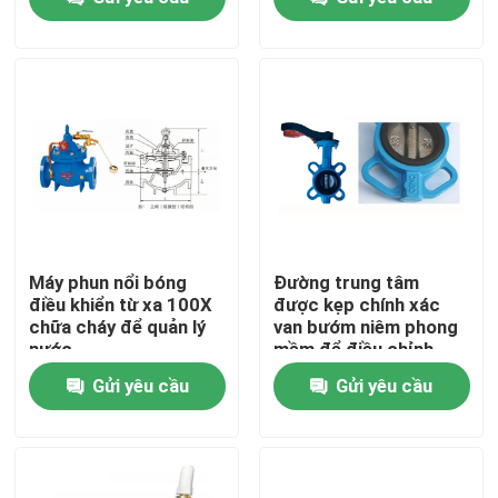
tính toán Private Cloud
AI Supercomputing
Rack mount
Case
Về chúng tôi
Chuyến tham quan nhà máy
Kiểm soát chất lượng
Liên hệ với chúng tôi
Máy phun nổi bóng
Đường trung tâm
điều khiển từ xa 100X
được kẹp chính xác
chữa cháy để quản lý
van bướm niêm phong
Yêu cầu Đặt giá
nước
mềm để điều chỉnh
dòng chảy chính xác
Gửi yêu cầu
Gửi yêu cầu
Dịch vụ giao nhận vận tải quốc tế
Nhập khẩu xuyên biên giới