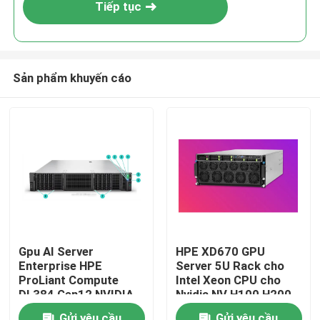
Tiếp tục
Sản phẩm khuyến cáo
Trang chủ
Gpu AI Server
HPE XD670 GPU
Enterprise HPE
Server 5U Rack cho
Sản phẩm
ProLiant Compute
Intel Xeon CPU cho
DL384 Gen12 NVIDIA
Nvidia NV H100 H200
GH200 NVL2 Tự do
H800 PCIE/SXM Nvlink
Video
Gửi yêu cầu
Gửi yêu cầu