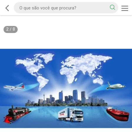
2
/
8