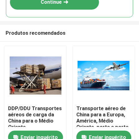
Continue
Produtos recomendados
Para casa
DDP/DDU Transportes
Transporte aéreo de
aéreos de carga da
China para a Europa,
Produtos
China para o Médio
América, Médio
Oriente
Oriente, porta a porta
Enviar inquérito
Enviar inquérito
Vídeos