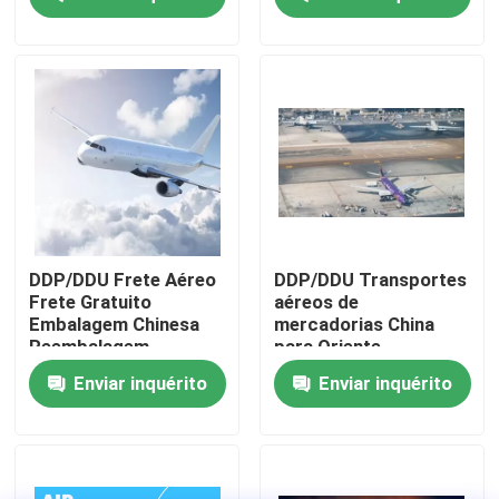
Sobre nós
Visita à fábrica
Controle de qualidade
Contacte-nos
DDP/DDU Frete Aéreo
DDP/DDU Transportes
Frete Gratuito
aéreos de
Embalagem Chinesa
mercadorias China
Solicite um orçamento
Reembalagem
para Oriente
Médio/EAU/África do
Enviar inquérito
Enviar inquérito
Sul/Dubai
serviços internacionais da transmissão do frete
Aquisição transfronteiriça