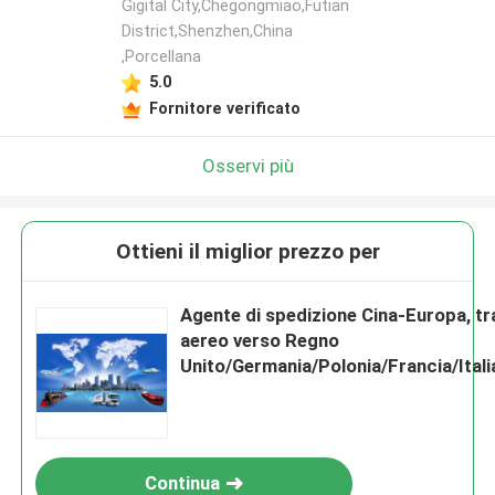
Gigital City,Chegongmiao,Futian
District,Shenzhen,China
,Porcellana
5.0
Fornitore verificato
Osservi più
Ottieni il miglior prezzo per
Agente di spedizione Cina-Europa, t
aereo verso Regno
Unito/Germania/Polonia/Francia/Ital
Servizio DDP magazzino
Continua