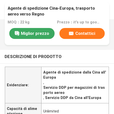
Agente di spedizione Cina-Europa, trasporto
aereo verso Regno
Unito/Germania/Polonia/Francia/Italia/Spagna
MOQ：22 kg
Prezzo：it's up to goods' weight
Servizio DDP magazzino
Miglior prezzo
Contattici
DESCRIZIONE DI PRODOTTO
Agente di spedizione dalla Cina all'
Europa
,
Evidenziare:
Servizio DDP per magazzini di tras
porto aereo
,
Servizio DDP da Cina all'Europa
Capacità di alime
Unlimited
ntazione