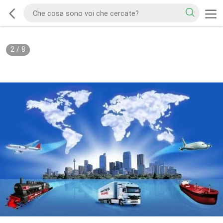
2
/
8