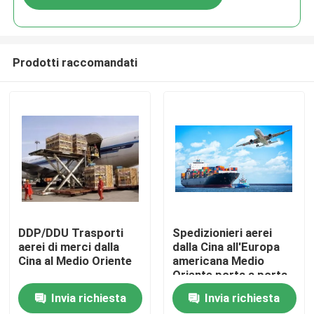
Prodotti raccomandati
Casa.
DDP/DDU Trasporti
Spedizionieri aerei
aerei di merci dalla
dalla Cina all'Europa
Cina al Medio Oriente
americana Medio
Prodotti
Oriente porta a porta
Invia richiesta
Invia richiesta
Video