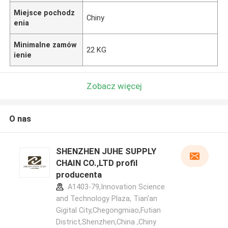
Miejsce pochodz
Chiny
enia
Minimalne zamów
22 KG
ienie
Zobacz więcej
O nas
SHENZHEN JUHE SUPPLY
CHAIN CO.,LTD profil
producenta
A1403-79,Innovation Science
and Technology Plaza, Tian'an
Gigital City,Chegongmiao,Futian
District,Shenzhen,China ,Chiny