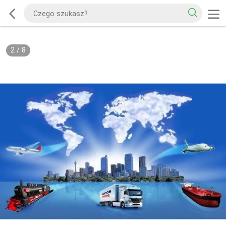
2
/
8