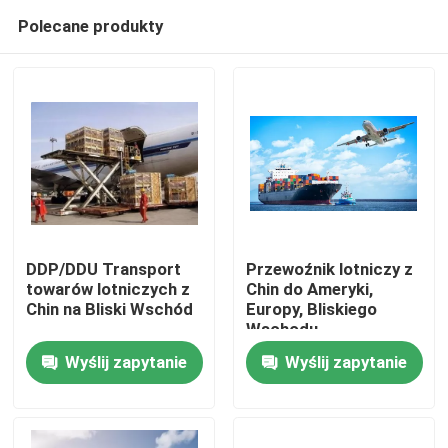
Polecane produkty
DDP/DDU Transport
Przewoźnik lotniczy z
towarów lotniczych z
Chin do Ameryki,
Chin na Bliski Wschód
Europy, Bliskiego
Do domu
Wschodu
Wyślij zapytanie
Wyślij zapytanie
Produkty
Filmy