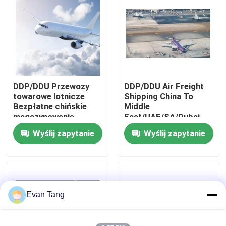
O nas
Wycieczka po fabryce
DDP/DDU Przewozy
DDP/DDU Air Freight
Kontrola jakości
towarowe lotnicze
Shipping China To
Bezpłatne chińskie
Middle
magazynowanie,
East/UAE/SA/Dubai
Skontaktuj się z nami
znakowanie, ponowne
Wyślij zapytanie
Wyślij zapytanie
pakowanie
Poproś o wycenę
Międzynarodowe usługi spedycyjne
Evan Tang
Transgraniczne pozyskiwanie