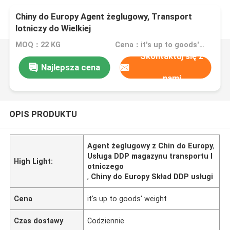
Chiny do Europy Agent żeglugowy, Transport
lotniczy do Wielkiej
Brytanii/Niemcy/Polski/Francji/Włoch/Hiszpanii
MOQ：22 KG
Cena：it's up to goods' weight
Serwis DDP magazynu
Skontaktuj się z
Najlepsza cena
nami
OPIS PRODUKTU
Agent żeglugowy z Chin do Europy
,
Usługa DDP magazynu transportu l
High Light:
otniczego
,
Chiny do Europy Skład DDP usługi
Cena
it's up to goods' weight
Czas dostawy
Codziennie