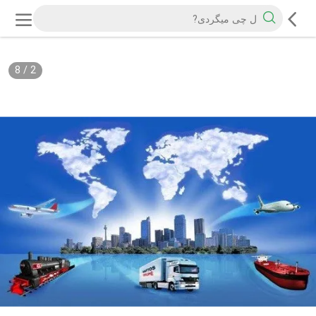
8
/
2