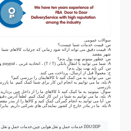
سوالات عمومی
س: قیمت خدمات شما چیست؟
A: قیمت دقیق می تواند ارائه شود زمانی که جزئیات کالاهای شما نهایی شود، مانند نام محصول، وزن، حجم، شهر بارگذاری شده و
شهر مقصد
س: چطور ميتونم بهت پول بدم؟
A: شما می توانید با انتقال بانکی (T / T) ، اتحادیه غربی ، paypal و غیره به ما پرداخت کنید.
س: کي بايد بهت پول بدم؟
ج: معمولاً قبل از ارسال، پرداخت می کنند.
س: می توانید به من کمک کنید تا کالاهایمان را بررسی کنم؟
A:بله، ما می توانیم به انجام این کار برای شما کمک کنیم. ما بازرسان حرفه ای در شهر های مختلف داریم. لطفا نیازهای جزئیات خود را برای
بازرسي
سوال: میتونید به ما کمک کنید تا کالاهای ما را از داخل چین بردارید
A: بله، ما می توانیم به شما در این کار کمک کنیم. لطفاً آدرس دقیق برای جمع آوری را ارائه دهید.
س: آیا می توانید به انجام گمرکی کمک کنید و کالاها را از بندر مقصد
A:بله. ما در بنادر خارج از کشور نمایندگی های شرکتی داریم. بنابراین اگر لازم باشد می توانیم به شما در این کار کمک کنیم.
DDU DDP خدمات حمل و نقل هوایی چین,خدمات حمل و نق