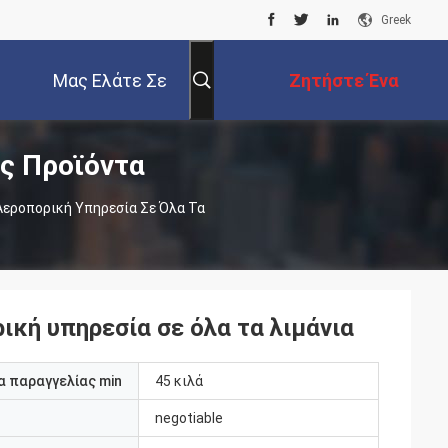
Greek
Μας Ελάτε Σε
Ζητήστε Ένα
ες Προϊόντα
Επαφή Με
Απόσπασμα
Αεροπορική Υπηρεσία Σε Όλα Τα
ική υπηρεσία σε όλα τα λιμάνια
 παραγγελίας min
45 κιλά
negotiable