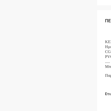
ΠΕ
ΚΕ
Ημε
CG
PV
.....
Μπο
Παρ
Ετι