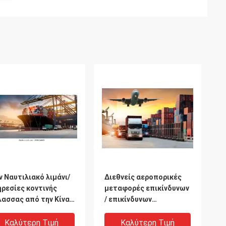
ν Ναυτιλιακό λιμάνι/
Διεθνείς αεροπορικές
ρεσίες κοντινής
μεταφορές επικίνδυνων
ασσας από την Κίνα
/ επικίνδυνων
ο Ντουμπάι Μέση
εμπορευμάτων από την
ατολή Διεθνές
Κίνα στο Ιράν Κατάρ
Καλύτερη Τιμή
Καλύτερη Τιμή