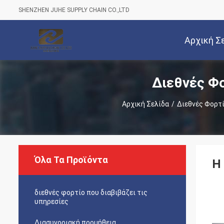
SHENZHEN JUHE SUPPLY CHAIN CO.,LTD
Αρχική Σ
Διεθνές Φο
Αρχική Σελίδα
/
Διεθνές Φορτί
Όλα Τα Προϊόντα
Η
διεθνές φορτίο που διαβιβάζει τις
υπηρεσίες
Διασυνοριακή προμήθεια