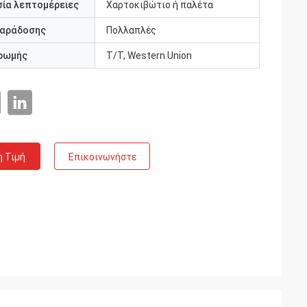
ία λεπτομέρειες
Χαρτοκιβώτιο ή παλέτα
παράδοσης
Πολλαπλές
ρωμής
T/T, Western Union
η Τιμή
Επικοινωνήστε