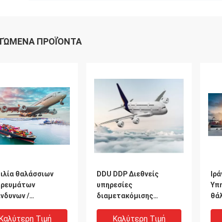
ΤΏΜΕΝΑ ΠΡΟΪΌΝΤΑ
ιλία θαλάσσιων
DDU DDP Διεθνείς
Ιρά
ορευμάτων
υπηρεσίες
Υπη
ίνδυνων /
διαμετακόμισης
θάλ
ίνδυνων
εμπορευμάτων
στ
ρευμάτων από την
αποστολή από την Κίνα
Αν
Καλύτερη Τιμή
Καλύτερη Τιμή