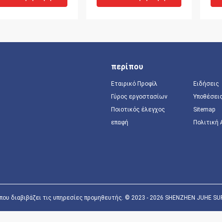
 στο Ντουμπάι Ιράν
στη Ρωσία
εμ
ρ Ομάν ΗΠΑ
ναυ
δάς Παγκόσμιος
αε
με
περίπου
Εταιρικό Προφίλ
Ειδήσεις
Γύρος εργοστασίων
Υποθέσει
Ποιοτικός έλεγχος
Sitemap
επαφή
Πολιτική
νείς μεταφορές
Ευαίσθητο εμπόρευμα
Υπ
ρευμάτων από την
Επαρκής Διεθνής
εμ
 στο Ντουμπάι Ιράν
Ναυτιλία Μεταφορέας
DD
 Αεροπορία
από την Κίνα στη
σσα FCL LCL
Γερμανία
Καλύτερη Τιμή
Καλύτερη Τιμή
που διαβιβάζει τις υπηρεσίες προμηθευτής. © 2023 - 2026 SHENZHEN JUHE SUPPL