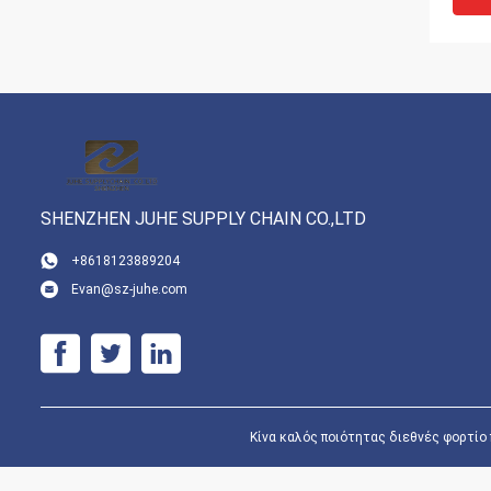
Κίνα
Κατά
Κανα
SHENZHEN JUHE SUPPLY CHAIN CO.,LTD
+8618123889204
Evan@sz-juhe.com
Διεθ
εμπο
Κίνα
Ομάν
Θάλα
Κίνα καλός ποιότητας διεθνές φορτίο 