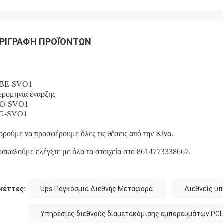
ΡΙΓΡΑΦΉ ΠΡΟΪΌΝΤΩΝ
ΒΕ-SVO1
ρομηνία έναρξης
O-SVO1
G-SVO1
ρούμε να προσφέρουμε όλες τις θέσεις από την Κίνα.
ακαλούμε ελέγξτε με όλα τα στοιχεία στο 8614773338667.
κέττες:
Ups Παγκόσμια Διεθνής Μεταφορά
Διεθνείς υ
Υπηρεσίες διεθνούς διαμετακόμισης εμπορευμάτων PCL