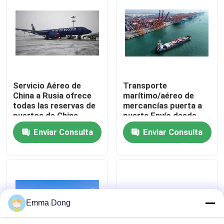
Sobre nosotros
Recorrido por la fábrica
Servicio Aéreo de
Transporte
Control de calidad
China a Rusia ofrece
marítimo/aéreo de
todas las reservas de
mercancías puerta a
puertos de China
puerta Envío desde
Contacta con nosotros
China al
Enviar Consulta
Enviar Consulta
mundo,transporte
internacional de
Solicitar una cita
mercancías,servicios
de entrega de
mercancías puerta a
puerta
servicios internacionales de la expedición de la carga
Emma Dong
Obtención transfronteriza