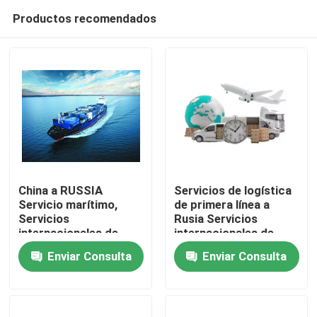
Productos recomendados
China a RUSSIA
Servicios de logística
Servicio marítimo,
de primera línea a
Servicios
Rusia Servicios
En casa
internacionales de
internacionales de
transporte de
transporte de
Enviar Consulta
Enviar Consulta
mercancías en China
mercancías
Productos
Los vídeos