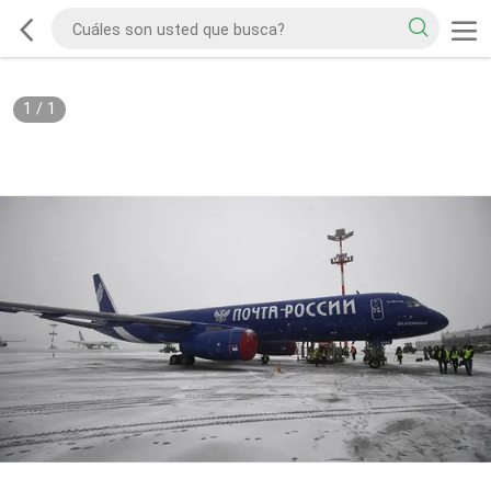
1
/
1