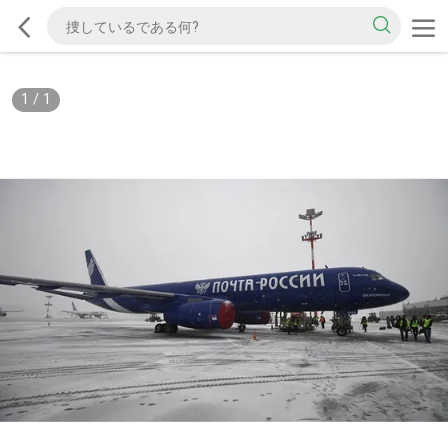
1
/
1