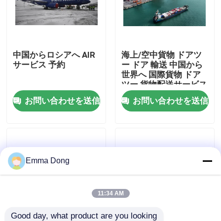
わたしたち に つい て
中国からロシアへ AIR
海上/空中貨物 ドアツ
工場 ツアー
サービス 予約
ー ドア 輸送 中国から
世界へ 国際貨物 ドア
ツー 貨物配送サービス
品質管理
お問い合わせを送信
お問い合わせを送信
連絡 ください
引金 を 求め て ください
Emma Dong
国際的な貨物促進サービス
11:34 AM
国境を越えた調達
Good day, what product are you looking 