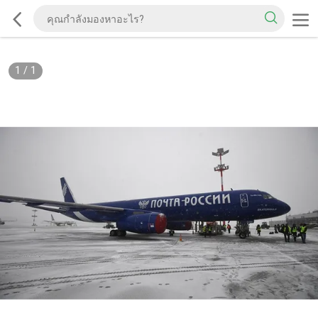
1
/
1