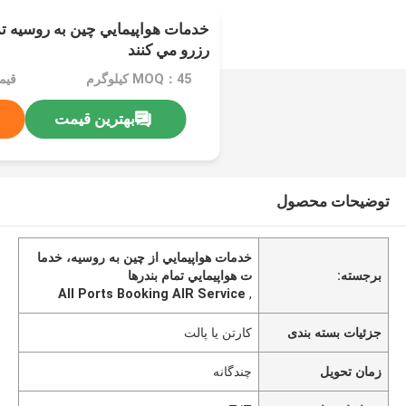
خدمات هواپيمايي چين به روسيه تما
رزرو مي کنند
MOQ：45 کیلوگرم
قیمت：e
بهترین قیمت
توضیحات محصول
خدمات هواپيمايي از چين به روسيه، خدما
برجسته:
ت هواپيمايي تمام بندرها
All Ports Booking AIR Service
,
جزئیات بسته بندی
کارتن یا پالت
زمان تحویل
چندگانه