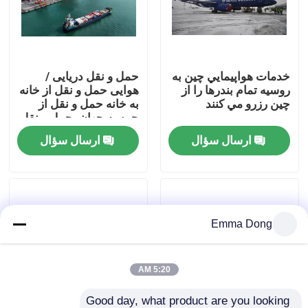
درباره ما
خدمات هواپيمايي چين به
حمل و نقل دریایی /
تور کارخانه
روسيه تمام بندرها را از
هوایی حمل و نقل از خانه
چين رزرو مي کنند
به خانه حمل و نقل از
چین به جهان، حمل و نقل
کنترل کیفیت
بین المللی، خدمات
ارسال سؤال
ارسال سؤال
تحویل محموله از خانه به
خانه
با ما تماس بگیرید
درخواست نقل قول
Emma Dong
خدمات حمل و نقل بین المللی
5:20 AM
منابع مرزی
Good day, what product are you looking 