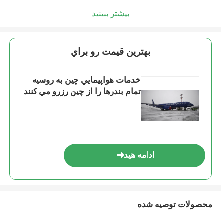
بیشتر ببینید
بهترين قيمت رو براي
خدمات هواپيمايي چين به روسيه
تمام بندرها را از چين رزرو مي کنند
ادامه هید
محصولات توصیه شده