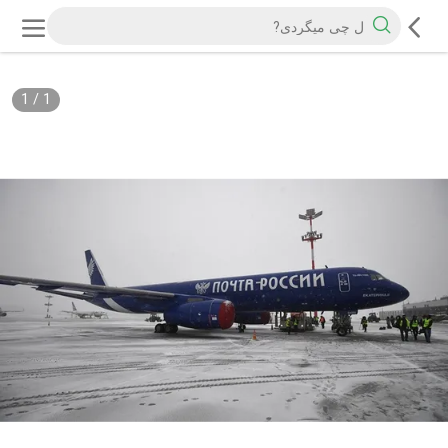
1
/
1