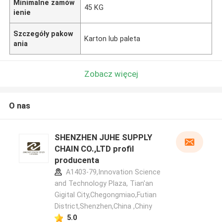
Minimalne zamów
45 KG
ienie
Szczegóły pakow
Karton lub paleta
ania
Zobacz więcej
O nas
SHENZHEN JUHE SUPPLY
CHAIN CO.,LTD profil
producenta
A1403-79,Innovation Science
and Technology Plaza, Tian'an
Gigital City,Chegongmiao,Futian
District,Shenzhen,China ,Chiny
5.0