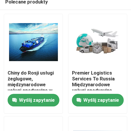
Polecane produkty
Chiny do Rosji usługi
Premier Logistics
żeglugowe,
Services To Russia
międzynarodowe
Międzynarodowe
usługi spedycyjne w
usługi spedycyjne
Do domu
Chinach
Wyślij zapytanie
Wyślij zapytanie
Produkty
Filmy