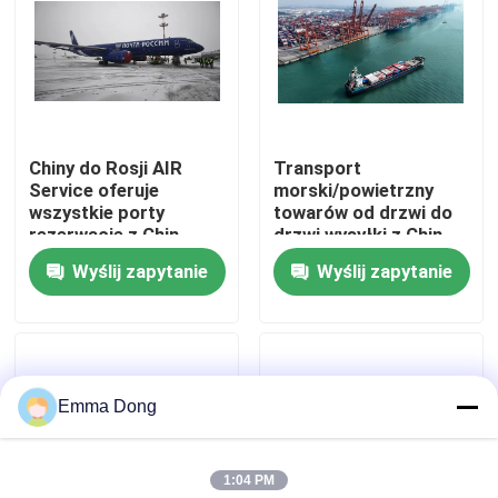
O nas
Wycieczka po fabryce
Chiny do Rosji AIR
Transport
Service oferuje
morski/powietrzny
Kontrola jakości
wszystkie porty
towarów od drzwi do
rezerwacje z Chin
drzwi wysyłki z Chin
do świata,transport
Wyślij zapytanie
Wyślij zapytanie
Skontaktuj się z nami
międzynarodowy
towarów,usługi
dostawy towarów od
Poproś o wycenę
drzwi do drzwi
Emma Dong
Międzynarodowe usługi spedycyjne
1:04 PM
Transgraniczne pozyskiwanie