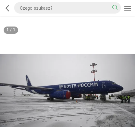
1
/
1