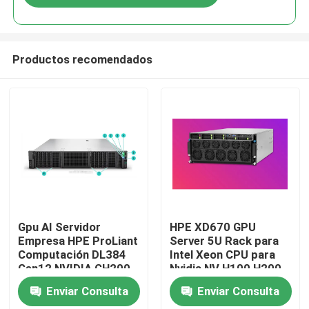
Productos recomendados
En casa
Gpu AI Servidor
HPE XD670 GPU
Empresa HPE ProLiant
Server 5U Rack para
Computación DL384
Intel Xeon CPU para
Productos
Gen12 NVIDIA GH200
Nvidia NV H100 H200
NVL2 Computación
H800 PCIE/SXM Nvlink
Enviar Consulta
Enviar Consulta
gratuita
AI Supercomputing
Los vídeos