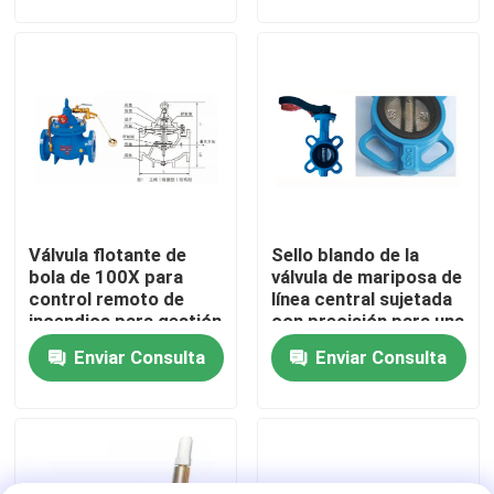
Encuentración en la
Caso
nube privada
Sobre nosotros
Recorrido por la fábrica
Control de calidad
Válvula flotante de
Sello blando de la
Contacta con nosotros
bola de 100X para
válvula de mariposa de
control remoto de
línea central sujetada
incendios para gestión
con precisión para una
Solicitar una cita
de agua
regulación precisa del
Enviar Consulta
Enviar Consulta
flujo
servicios internacionales de la expedición de la carga
Obtención transfronteriza