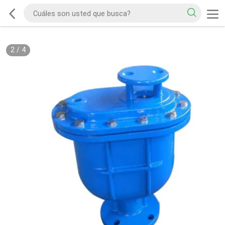
2
/
4