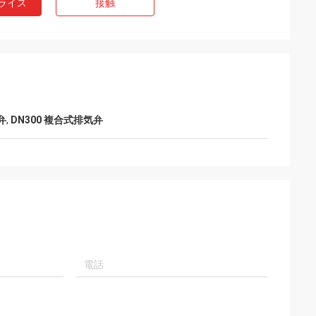
ライス
接触
弁
,
DN300 複合式排気弁