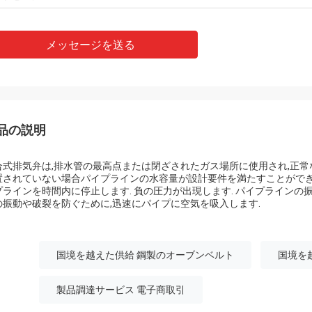
メッセージを送る
品の説明
合式排気弁は,排水管の最高点または閉ざされたガス場所に使用され,正常
置されていない場合パイプラインの水容量が設計要件を満たすことができない
プラインを時間内に停止します. 負の圧力が出現します. パイプラインの振
の振動や破裂を防ぐために,迅速にパイプに空気を吸入します.
国境を越えた供給 鋼製のオーブンベルト
国境を
製品調達サービス 電子商取引