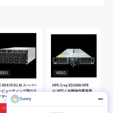
IDEO
VIDEO
E XD670 5U AI スーパー
HPE Cray XD2000 HPE
ンピューティング用のラ
は,HPCとAI推論作業負荷
クサーバー インテル・ゼ
のための高度に密度の高い
Sunny
 CPU と Nvidia
スケーラブルソリューショ
pper GPU で動いていま
ンをもたらす
ベストプライス
ベストプライス