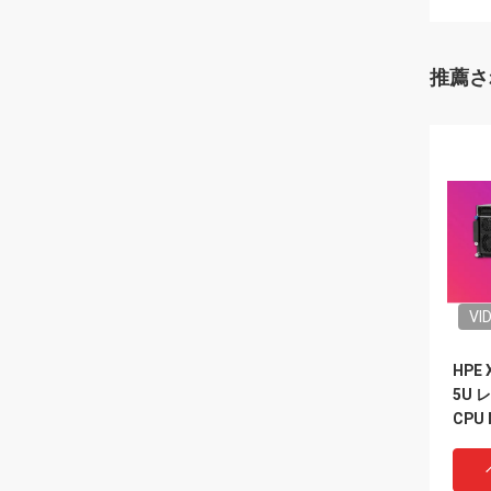
推薦さ
VI
HPE
5U 
CPU 
H800
スー