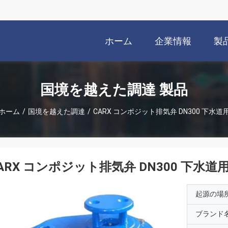
ホーム
企業情報
製
国境を越えた調達 製品
ホーム
/
国境を越えた調達
/
CARX コンポジット排気弁 DN300 下水道
ARX コンポジット排気弁 DN300 下水道
起源の場
ブランド