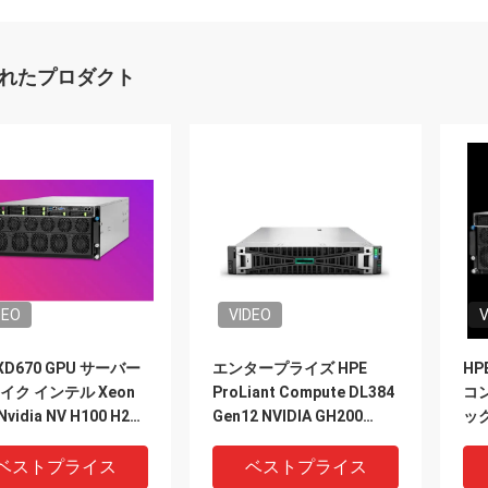
れたプロダクト
DEO
VIDEO
V
 XD670 GPU サーバー
エンタープライズ HPE
HP
レイク インテル Xeon
ProLiant Compute DL384
コ
Nvidia NV H100 H200
Gen12 NVIDIA GH200
ッ
 PCIE/SXM Nvlink AI
NVL2 フリー・コンピュー
オン
パーコンピュータケー
ティング プライベート・ク
Ho
ベストプライス
ベストプライス