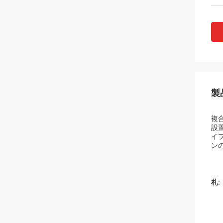
製
複
設
イ
ン
札: