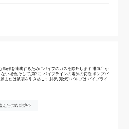
な動作を達成するためにパイプのガスを除外します.排気弁が
場合,そして,第2に: パイプラインの電源の切断,ポンプパ
動または破裂を引き起こす,排気 (吸気) バルブは,パイプライ
越えた供給 焼炉帯