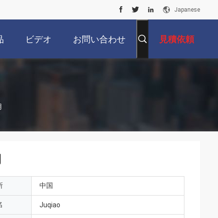
Japanese
品
ビデオ
お問い合わせ
見積依頼
用
用
所
中国
名
Juqiao