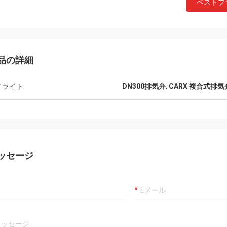
ベストプ
品の詳細
イライト
DN300排気弁
,
CARX 複合式排気
ッセージ