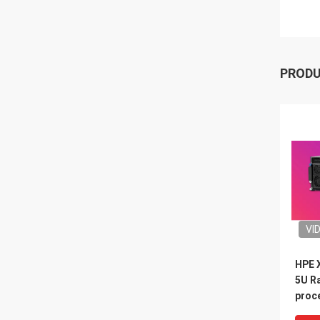
PROD
VI
HPE 
5U Ra
proce
pour 