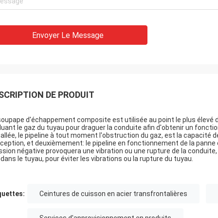
Envoyer Le Message
SCRIPTION DE PRODUIT
soupape d'échappement composite est utilisée au point le plus élevé d
luant le gaz du tuyau pour draguer la conduite afin d'obtenir un fonc
tallée, le pipeline à tout moment l'obstruction du gaz, est la capacité 
ception, et deuxièmement: le pipeline en fonctionnement de la panne 
ssion négative provoquera une vibration ou une rupture de la conduite
r dans le tuyau, pour éviter les vibrations ou la rupture du tuyau.
quettes:
Ceintures de cuisson en acier transfrontalières