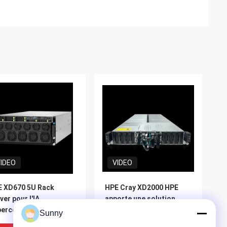
IDEO
VIDEO
 XD670 5U Rack
HPE Cray XD2000 HPE
ver pour l'IA
apporte une solution
percomputing
évolutive hautement
Sunny
menté par le
dense pour les charges