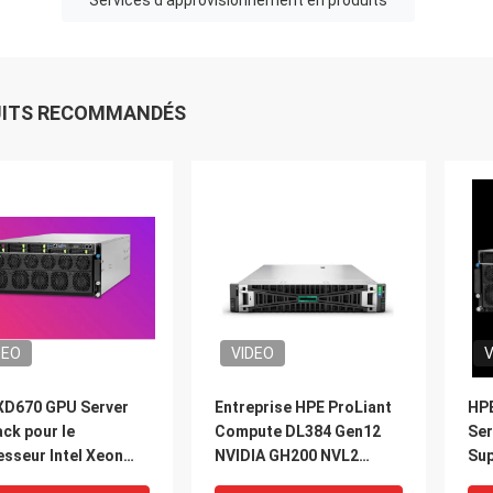
Services d'approvisionnement en produits
UITS RECOMMANDÉS
DEO
VIDEO
V
XD670 GPU Server
Entreprise HPE ProLiant
HPE
ck pour le
Compute DL384 Gen12
Ser
sseur Intel Xeon
NVIDIA GH200 NVL2
Su
le processeur Nvidia
Compute gratuit Cloud
ali