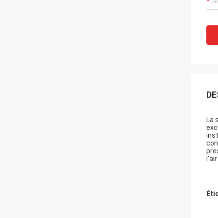
DE
La 
exc
ins
con
pre
l'ai
Éti