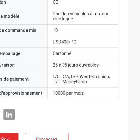
ion
CE
Pour les véhicules à moteur
e modèle
électrique
 de commande min
10
USD408/PC
'emballage
Cartonné
ivraison
25 à 35 jours ouvrables
L/C, D/A, D/P, Western Union,
s de paiement
T/T, MoneyGram
 d'approvisionnement
10000 par mois
 Prix
Contactez