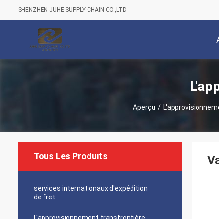
SHENZHEN JUHE SUPPLY CHAIN CO.,LTD
L'ap
Aperçu
/
L'approvisionnem
Tous Les Produits
Va
services internationaux d'expédition
de fret
L'approvisionnement transfrontière