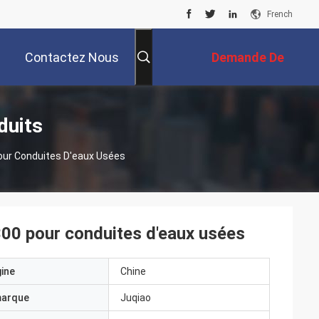
French
Contactez Nous
Demande De
Soumission
duits
ur Conduites D'eaux Usées
0 pour conduites d'eaux usées
gine
Chine
marque
Juqiao