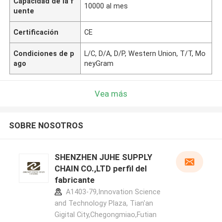
Capacidad de la f
10000 al mes
uente
Certificación
CE
Condiciones de p
L/C, D/A, D/P, Western Union, T/T, Mo
ago
neyGram
Vea más
SOBRE NOSOTROS
SHENZHEN JUHE SUPPLY
CHAIN CO.,LTD perfil del
fabricante
A1403-79,Innovation Science
and Technology Plaza, Tian'an
Gigital City,Chegongmiao,Futian