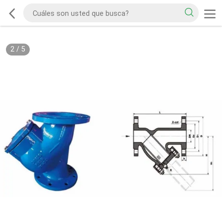
2
/
5