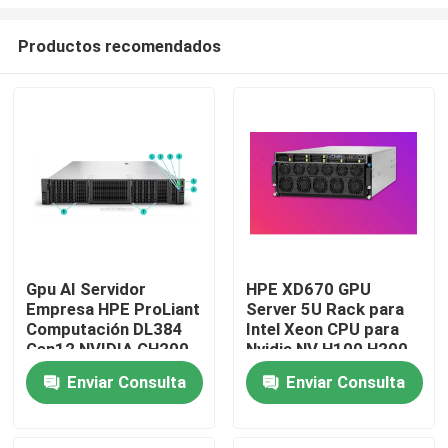
Productos recomendados
Gpu AI Servidor
HPE XD670 GPU
Empresa HPE ProLiant
Server 5U Rack para
En casa
Computación DL384
Intel Xeon CPU para
Gen12 NVIDIA GH200
Nvidia NV H100 H200
NVL2 Computación
H800 PCIE/SXM Nvlink
Productos
Enviar Consulta
Enviar Consulta
gratuita
AI Supercomputing
Encuentración en la
Caso
nube privada
Los vídeos