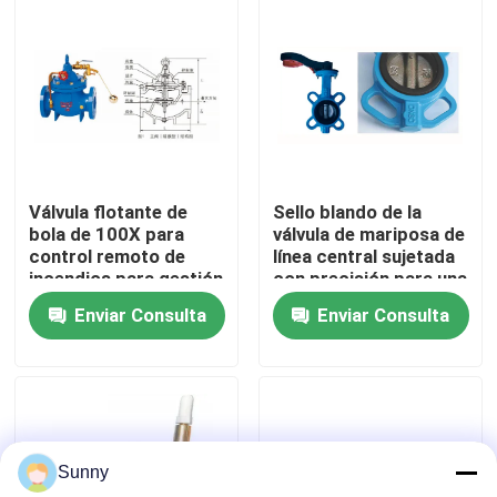
Sobre nosotros
Recorrido por la fábrica
Control de calidad
Válvula flotante de
Sello blando de la
bola de 100X para
válvula de mariposa de
control remoto de
línea central sujetada
Contacta con nosotros
incendios para gestión
con precisión para una
de agua
regulación precisa del
Enviar Consulta
Enviar Consulta
flujo
Solicitar una cita
servicios internacionales de la expedición de la carga
Sunny
Obtención transfronteriza