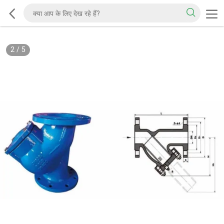
2
/
5