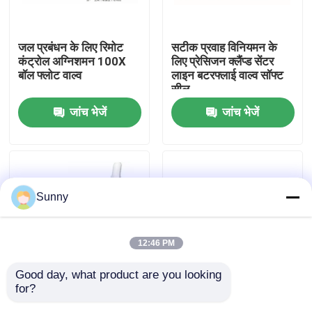
हमारे बारे में
जल प्रबंधन के लिए रिमोट
सटीक प्रवाह विनियमन के
कंट्रोल अग्निशमन 100X
लिए प्रेसिजन क्लैंप्ड सेंटर
बॉल फ्लोट वाल्व
लाइन बटरफ्लाई वाल्व सॉफ्ट
कारखाने का दौरा
सील
जांच भेजें
जांच भेजें
गुणवत्ता नियंत्रण
हमसे संपर्क करें
Sunny
उद्धरण मांगें
12:46 PM
अंतर्राष्ट्रीय माल अग्रेषण सेवाएँ
Good day, what product are you looking 
for?
DN100 रिमोट कंट्रोल बॉल
HC41X साइलेंसिंग चेक वाल्व
सीमा पार से आपूर्ति
फ्लोट वाल्व आपात स्थितियों में
DN100 लचीला खोलने / बंद