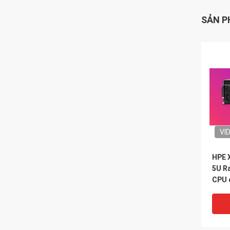
SẢN P
VI
HPE 
5U Ra
CPU 
H200
Nvli
Case