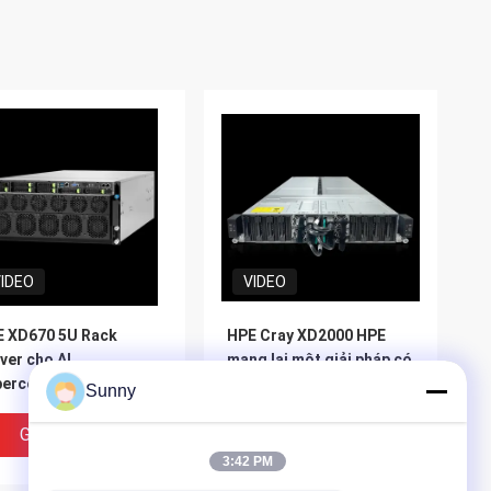
IDEO
VIDEO
 XD670 5U Rack
HPE Cray XD2000 HPE
ver cho AI
mang lại một giải pháp có
percomputing Được hỗ
thể mở rộng mật độ cao
Sunny
 bởi Intel Xeon CPU và
cho khối lượng công việc
dia Hopper GPU
suy luận HPC và AI
Giá Tốt Nhất
Giá Tốt Nhất
3:42 PM