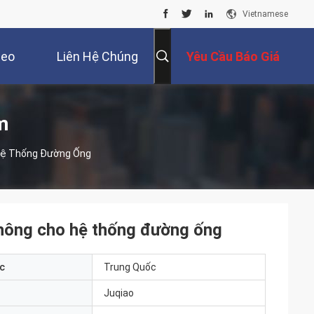
Vietnamese
deo
Liên Hệ Chúng
Yêu Cầu Báo Giá
Tôi
m
 Hệ Thống Đường Ống
hông cho hệ thống đường ống
c
Trung Quốc
Juqiao