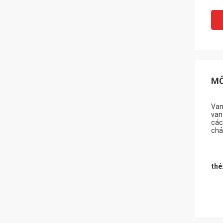
MÔ
Van
van
các
chả
thẻ