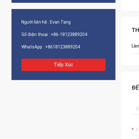
Người liên hệ :
Evan Tang
TH
Số điện thoại :
+86-18123889204
Làm
WhatsApp :
+8618123889204
Tiếp Xúc
ĐỂ