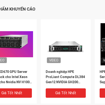
HẨM KHUYẾN CÁO
DEO
VIDEO
V
XD670 GPU Server
Doanh nghiệp HPE
HPE
ck cho Intel Xeon
ProLiant Compute DL384
Ser
cho Nvidia NV H100
Gen12 NVIDIA GH200
Su
 H800 PCIE/SXM
NVL2 Free Compute
trợ
nk AI Supercomputing
Private Cloud Rack
Nvi
Giá Tốt Nhất
Giá Tốt Nhất
Mount Gpu AI Server