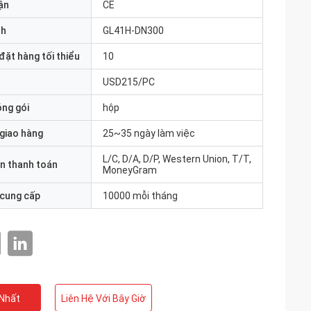
ận
CE
nh
GL41H-DN300
đặt hàng tối thiểu
10
USD215/PC
óng gói
hộp
 giao hàng
25~35 ngày làm việc
L/C, D/A, D/P, Western Union, T/T,
n thanh toán
MoneyGram
 cung cấp
10000 mỗi tháng
 Nhất
Liên Hệ Với Bây Giờ