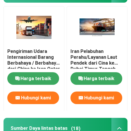
Pengiriman Udara
Iran Pelabuhan
Internasional Barang
Perahu/Layanan Laut
Berbahaya / Berbahaya
Pendek dari Cina ke
dari China ke Iran Qatar
Dubai Timur Tengah
Oman Timur Tengah
Pengangkutan Barang
Harga terbaik
Harga terbaik
Rusia Seluruh Dunia
Internasional dengan
Cara Laut/Angkutan
Barang Udara
Hubungi kami
Hubungi kami
Sumber Daya lintas batas
(18)