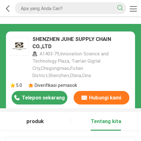
SHENZHEN JUHE SUPPLY CHAIN
CO.,LTD
A1403-79,Innovation Science and
Technology Plaza, Tian'an Gigital
City,Chegongmiao,Futian
District,Shenzhen,China,Cina
5.0
Diverifikasi pemasok
Telepon sekarang
Hubungi kami
produk
Tentang kita