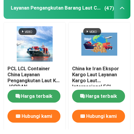
Layanan Pengangkutan Barang Laut China
(47)
China Air Freight Service
Layanan Pengangkutan Barang Laut China
Pengangkutan Laut Timur Tengah
PCL LCL Container
China ke Iran Ekspor
Angkutan Kereta Api Internasional
China Layanan
Kargo Laut Layanan
Pengangkutan Laut KE
Kargo Laut
JORDAN
Internasional FCL
Pengiriman Dari Pintu ke Pintu dari Cina
Harga terbaik
Harga terbaik
Pengangkutan Barang dari Cina
Hubungi kami
Hubungi kami
Layanan Pengemasan Internasional