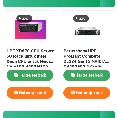
HPE XD670 GPU Server
Perusahaan HPE
5U Rack untuk Intel
ProLiant Compute
Xeon CPU untuk Nvidia
DL384 Gen12 NVIDIA
NV H100 H200 H800
GH200 NVL2 Gratis
PCIE/SXM Nvlink AI
Compute Private Cloud
Harga terbaik
Harga terbaik
Supercomputing Case
Rack mount Gpu AI
Server
Rumah
Hubungi kami
Hubungi kami
Produk
Video