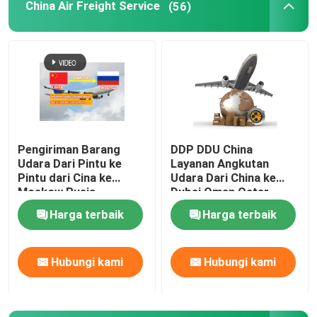
China Air Freight Service
(56)
Tentang Kami
Tur Pabrik
Kontrol Kualitas
Pengiriman Barang
DDP DDU China
Udara Dari Pintu ke
Layanan Angkutan
Hubungi Kami
Pintu dari Cina ke
Udara Dari China ke
Moskow Rusia
Dubai Oman Qatar
Pengiriman Kereta Api
Harga terbaik
Harga terbaik
Minta Kutipan
Menerima Barang Apa
Saja
Hubungi kami
Hubungi kami
Layanan Pengiriman Barang Internasional
Sumber Daya lintas batas