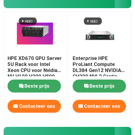
HPE XD670 GPU Server
Enterprise HPE
5U Rack voor Intel
ProLiant Compute
Xeon CPU voor Nvidia
DL384 Gen12 NVIDIA
NV H100 H200 H800
GH200 NVL2 Gratis
PCIE/SXM Nvlink AI
Compute Private Cloud
Beste prijs
Beste prijs
Supercomputing Case
Rackgemonteerde GPU
AI-server
Thuis
Contacteer ons
Contacteer ons
Producten
Video's