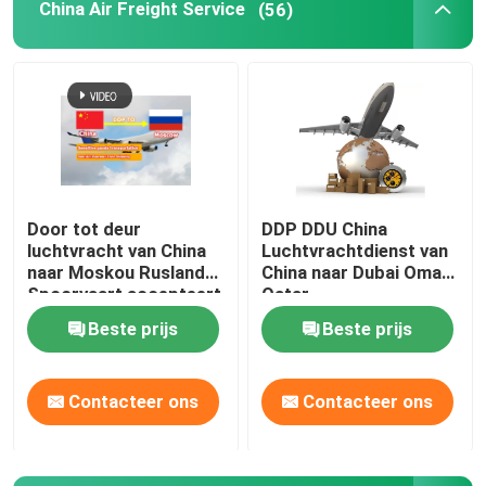
China Air Freight Service
(56)
Over ons
Fabriekstocht
Kwaliteitscontrole
Door tot deur
DDP DDU China
luchtvracht van China
Luchtvrachtdienst van
Neem contact met ons op
naar Moskou Rusland
China naar Dubai Oman
Spoorvaart accepteert
Qatar
alle goederen
Beste prijs
Beste prijs
Vraag een offerte
Contacteer ons
Contacteer ons
Internationale expeditiediensten
Grensoverschrijdende inkoop