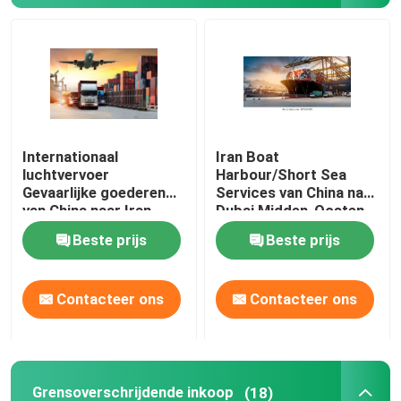
Internationaal
Iran Boat
luchtvervoer
Harbour/Short Sea
Gevaarlijke goederen
Services van China naar
van China naar Iran
Dubai Midden-Oosten
Qatar Oman Midden-
Internationaal
Beste prijs
Beste prijs
Oosten Rusland
vrachtvervoer over
Wereldwijd
zee/luchtvaart
Contacteer ons
Contacteer ons
Grensoverschrijdende inkoop
(18)