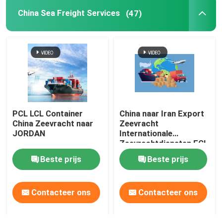
China Sea Freight Services
(47)
China Air Freight Service
China Sea Freight Services
Midden-Oosten scheepvaart
PCL LCL Container
China naar Iran Export
Internationale Spoorvracht
China Zeevracht naar
Zeevracht
JORDAN
Internationale
Zeevrachtdiensten FCL
Deur-tot-deur verzending vanuit China
Beste prijs
Beste prijs
Voertuigvracht uit China
Contacteer ons
Contacteer ons
Internationale verpakkingsdienst