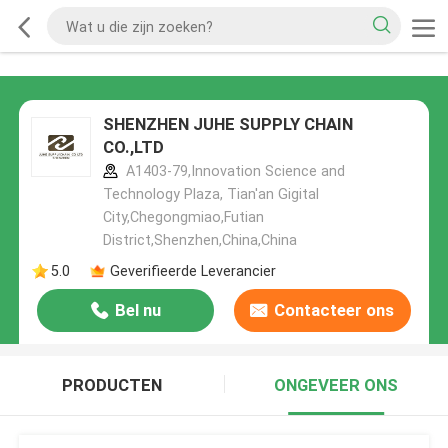
SHENZHEN JUHE SUPPLY CHAIN
CO.,LTD
A1403-79,Innovation Science and
Technology Plaza, Tian'an Gigital
City,Chegongmiao,Futian
District,Shenzhen,China,China
5.0
Geverifieerde Leverancier
Bel nu
Contacteer ons
PRODUCTEN
ONGEVEER ONS