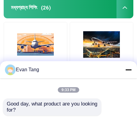
মধ্যপ্রাচ্য শিপিং
(26)
আন্তর্জাতিক গুদামজাতকরণ পরিষেবা
মালবাহী বীমা সেবা
আন্তর্জাতিক মালবাহী ইনসেট
ব্যাটারি সংবেদনশীল আইটেম
Evan Tang
ব্যাটারি সহ ব্র্যান্ড পণ্য দরজা থেকে
আন্তর্জাতিক মালবাহী দরজা থেকে
দরজা পর্যন্ত বিমান পরিবহন ইরান
দরজা পর্যন্ত বায়ু মালবাহী ইরান
দুবাই চীন থেকে বিমান দ্বারা
চীন থেকে বায়ু দ্বারা
9:33 PM
ভালো দাম
ভালো দাম
Good day, what product are you looking 
for?
আমাদের সাথে যোগাযোগ করুন
আমাদের সাথে যোগাযোগ করুন