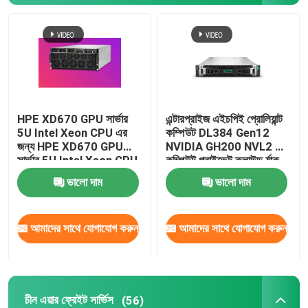
HPE XD670 GPU সার্ভার
এন্টারপ্রাইজ এইচপিই প্রোলিয়ান্ট
5U Intel Xeon CPU এর
কম্পিউট DL384 Gen12
জন্য HPE XD670 GPU
NVIDIA GH200 NVL2 ফ্রি
সার্ভার 5U Intel Xeon CPU
কম্পিউট প্রাইভেট ক্লাউড র্যাক
এর জন্য Nvidia NV H100
মাউন্ট জিপিইউ এআই সার্ভার
ভালো দাম
ভালো দাম
H200 H800 PCIE/SXM
Nvlink AI সুপারকম্পিউটিং কেস
বাড়ি
আমাদের সাথে যোগাযোগ করুন
আমাদের সাথে যোগাযোগ করুন
পণ্য
চীন এয়ার ফ্রেইট সার্ভিস
(56)
ভিডিও