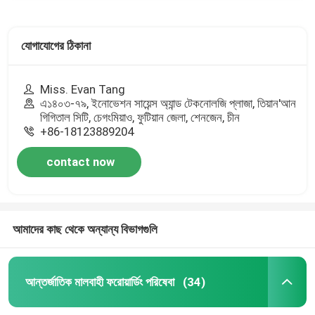
যোগাযোগের ঠিকানা
Miss. Evan Tang
এ১৪০৩-৭৯, ইনোভেশন সায়েন্স অ্যান্ড টেকনোলজি প্লাজা, তিয়ান'আন
গিগিতাল সিটি, চেগংমিয়াও, ফুটিয়ান জেলা, শেনজেন, চীন
+86-18123889204
contact now
আমাদের কাছ থেকে অন্যান্য বিভাগগুলি
আন্তর্জাতিক মালবাহী ফরোয়ার্ডিং পরিষেবা
(34)