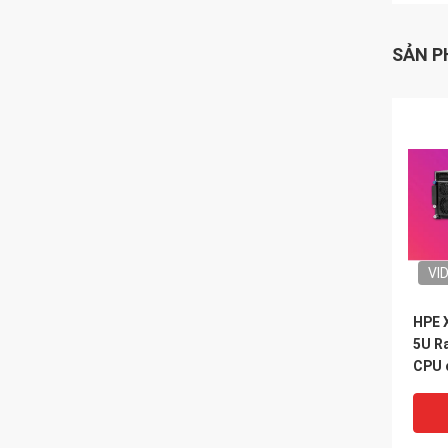
SẢN P
VI
HPE 
5U Ra
CPU 
H200
Nvli
Case