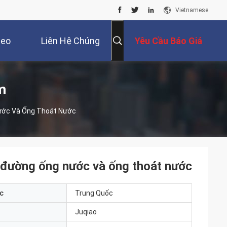
Vietnamese
deo
Liên Hệ Chúng
Yêu Cầu Báo Giá
Tôi
m
ước Và Ống Thoát Nước
đường ống nước và ống thoát nước
c
Trung Quốc
Juqiao