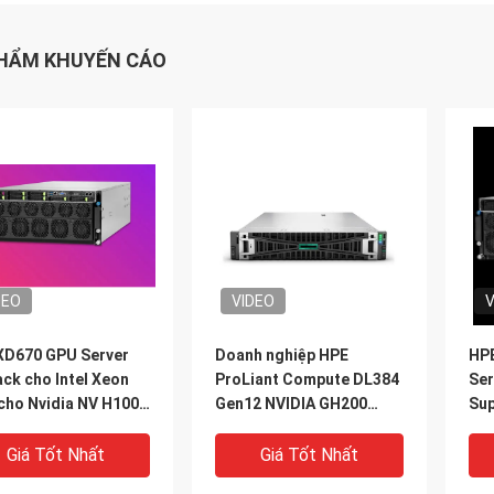
HẨM KHUYẾN CÁO
DEO
VIDEO
V
XD670 GPU Server
Doanh nghiệp HPE
HPE
ck cho Intel Xeon
ProLiant Compute DL384
Ser
cho Nvidia NV H100
Gen12 NVIDIA GH200
Su
 H800 PCIE/SXM
NVL2 Free Compute
trợ
nk AI Supercomputing
Private Cloud Rack
Nvi
Giá Tốt Nhất
Giá Tốt Nhất
Mount Gpu AI Server