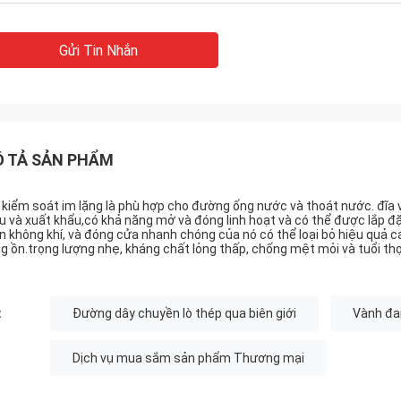
Gửi Tin Nhắn
 TẢ SẢN PHẨM
 kiểm soát im lặng là phù hợp cho đường ống nước và thoát nước. đĩa
u và xuất khẩu,có khả năng mở và đóng linh hoạt và có thể được lắp đ
n không khí, và đóng cửa nhanh chóng của nó có thể loại bỏ hiệu quả c
ng ồn.trọng lượng nhẹ, kháng chất lỏng thấp, chống mệt mỏi và tuổi thọ
:
Đường dây chuyền lò thép qua biên giới
Vành đai
Dịch vụ mua sắm sản phẩm Thương mại