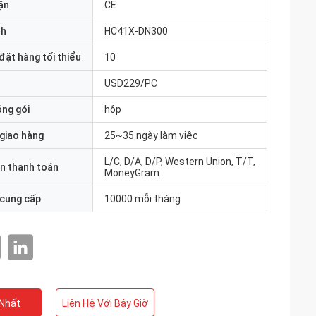
ận
CE
nh
HC41X-DN300
đặt hàng tối thiểu
10
USD229/PC
óng gói
hộp
 giao hàng
25~35 ngày làm việc
L/C, D/A, D/P, Western Union, T/T,
n thanh toán
MoneyGram
 cung cấp
10000 mỗi tháng
 Nhất
Liên Hệ Với Bây Giờ