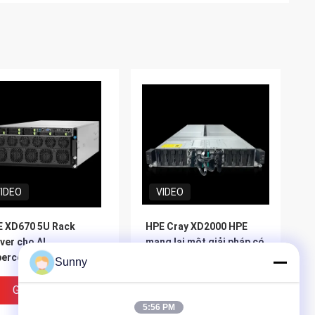
IDEO
VIDEO
 XD670 5U Rack
HPE Cray XD2000 HPE
ver cho AI
mang lại một giải pháp có
percomputing Được hỗ
thể mở rộng mật độ cao
Sunny
 bởi Intel Xeon CPU và
cho khối lượng công việc
dia Hopper GPU
suy luận HPC và AI
Giá Tốt Nhất
Giá Tốt Nhất
5:56 PM