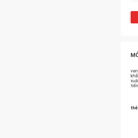
MÔ
van
khẩ
xuâ
tiế
thẻ