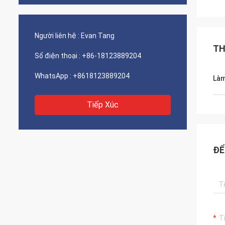
Người liên hệ :
Evan Tang
TH
Số điện thoại :
+86-18123889204
WhatsApp :
+8618123889204
Làm
Tiếp Xúc
ĐỂ