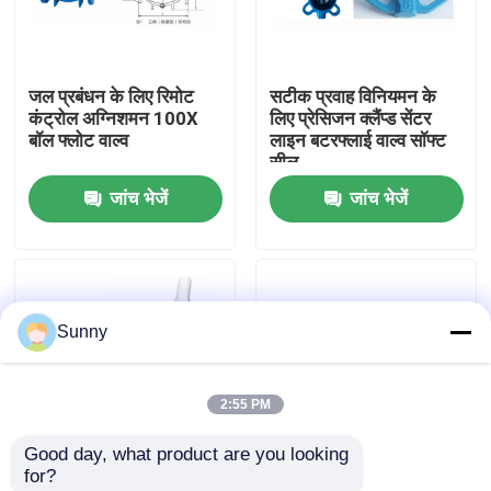
हमारे बारे में
जल प्रबंधन के लिए रिमोट
सटीक प्रवाह विनियमन के
कंट्रोल अग्निशमन 100X
लिए प्रेसिजन क्लैंप्ड सेंटर
कारखाने का दौरा
बॉल फ्लोट वाल्व
लाइन बटरफ्लाई वाल्व सॉफ्ट
सील
जांच भेजें
जांच भेजें
गुणवत्ता नियंत्रण
हमसे संपर्क करें
Sunny
उद्धरण मांगें
2:55 PM
अंतर्राष्ट्रीय माल अग्रेषण सेवाएँ
Good day, what product are you looking 
for?
सीमा पार से आपूर्ति
DN100 रिमोट कंट्रोल बॉल
HC41X साइलेंसिंग चेक वाल्व