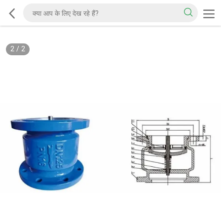
2
/
2