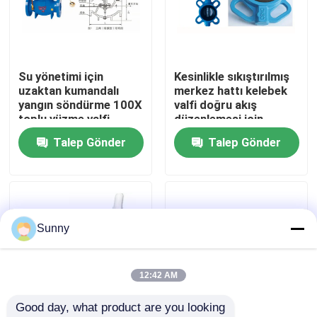
Bizim Hakkımızda
Su yönetimi için
Kesinlikle sıkıştırılmış
Fabrika turu
uzaktan kumandalı
merkez hattı kelebek
yangın söndürme 100X
valfi doğru akış
toplu yüzme valfi
düzenlemesi için
Kalite Kontrolü
yumuşak mühür
Talep Gönder
Talep Gönder
Bizimle İletişim
Bir İndirim İste
Sunny
Uluslararası Nakliye Hizmetleri
12:42 AM
Good day, what product are you looking 
Sınır ötesi tedarik