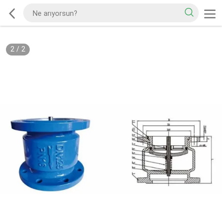
2
/
2