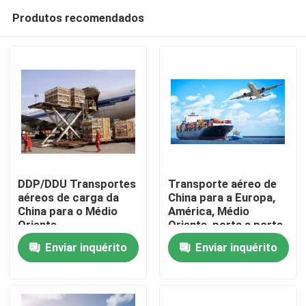
Produtos recomendados
DDP/DDU Transportes
Transporte aéreo de
aéreos de carga da
China para a Europa,
China para o Médio
América, Médio
Para casa
Oriente
Oriente, porta a porta
Enviar inquérito
Enviar inquérito
Produtos
Vídeos