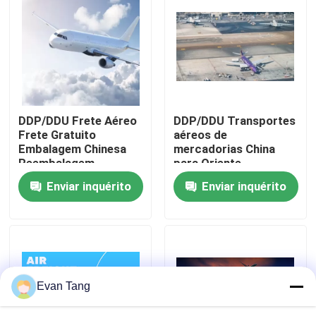
Sobre nós
Visita à fábrica
DDP/DDU Frete Aéreo
DDP/DDU Transportes
Controle de qualidade
Frete Gratuito
aéreos de
Embalagem Chinesa
mercadorias China
Reembalagem
para Oriente
Contacte-nos
Médio/EAU/África do
Enviar inquérito
Enviar inquérito
Sul/Dubai
Solicite um orçamento
serviços internacionais da transmissão do frete
Evan Tang
Aquisição transfronteiriça