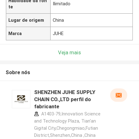
Habilidade da fon
Ilimitado
te
Lugar de origem
China
Marca
JUHE
Veja mais
Sobre nós
SHENZHEN JUHE SUPPLY
CHAIN CO.,LTD perfil do
fabricante
A1403-79,Innovation Science
and Technology Plaza, Tian'an
Gigital City,Chegongmiao,Futian
District,Shenzhen,China ,China