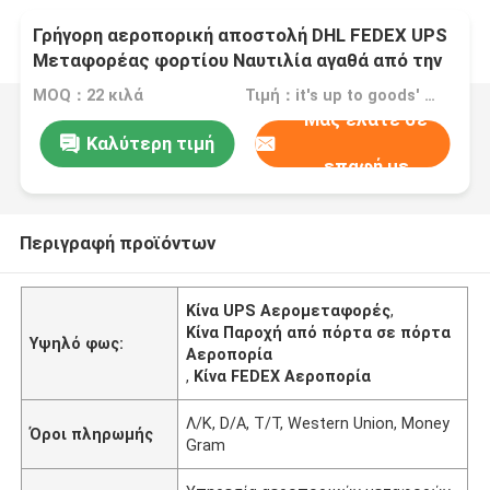
Γρήγορη αεροπορική αποστολή DHL FEDEX UPS
Μεταφορέας φορτίου Ναυτιλία αγαθά από την
Κίνα στην πόρτα σας παράδοση
MOQ：22 κιλά
Τιμή：it's up to goods' weight
Μας ελάτε σε
Καλύτερη τιμή
επαφή με
Περιγραφή προϊόντων
Κίνα UPS Αερομεταφορές
,
Κίνα Παροχή από πόρτα σε πόρτα
Υψηλό φως:
Αεροπορία
,
Κίνα FEDEX Αεροπορία
Λ/Κ, D/A, T/T, Western Union, Money
Όροι πληρωμής
Gram