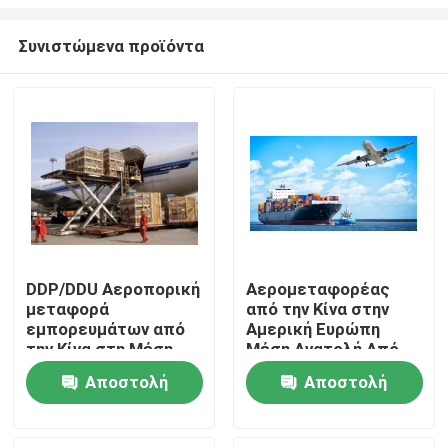
Συνιστώμενα προϊόντα
DDP/DDU Αεροπορική
Αερομεταφορέας
μεταφορά
από την Κίνα στην
Σπίτι
εμπορευμάτων από
Αμερική Ευρώπη
την Κίνα στη Μέση
Μέση Ανατολή Από
Ανατολή
πόρτα σε πόρτα
Προϊόντα
Αποστολή
Αποστολή
ερώτησης
ερώτησης
Βίντεο