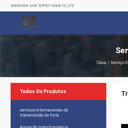
SHENZHEN JUHE SUPPLY CHAIN CO.,LTD
Ser
Casa
/
Serviço D
Todos Os Produtos
Tr
serviços internacionais da
transmissão do frete
Aquisição transfronteiriça