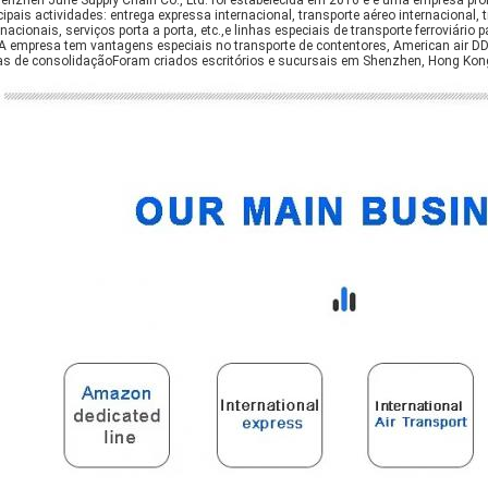
enzhen Juhe Supply Chain Co., Ltd. foi estabelecida em 2016 e é uma empresa profi
cipais actividades: entrega expressa internacional, transporte aéreo internaciona
rnacionais, serviços porta a porta, etc.,e linhas especiais de transporte ferroviári
 A empresa tem vantagens especiais no transporte de contentores, American air DD
as de consolidaçãoForam criados escritórios e sucursais em Shenzhen, Hong Kong