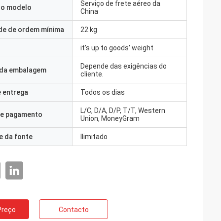
Serviço de frete aéreo da
o modelo
China
de de ordem mínima
22 kg
it's up to goods' weight
Depende das exigências do
 da embalagem
cliente.
 entrega
Todos os dias
L/C, D/A, D/P, T/T, Western
e pagamento
Union, MoneyGram
e da fonte
Ilimitado
Preço
Contacto