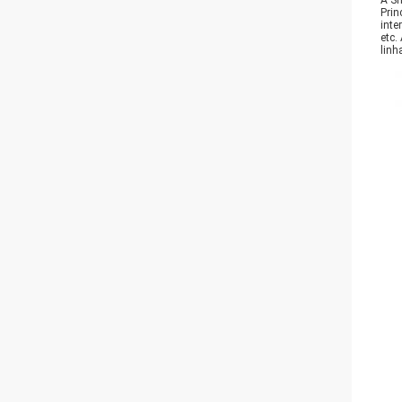
A Sh
Prin
inte
etc.
linh