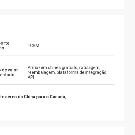
porte
1CBM
mo
Armazém chinês gratuito, rotulagem,
o de valor
reembalagem, plataforma de integração
centado
API
ete aéreo da China para o Canadá
,