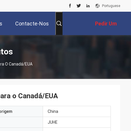
Portuguese
s
Contacte-Nos
Pedir Um
Orçamento
utos
ara O Canadá/EUA
para o Canadá/EUA
origem
China
JUHE