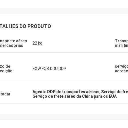
TALHES DO PRODUTO
nsporte aéreo
Trans
22 kg
mercadorias
maríti
zo de
serviç
EXW FOB DDU DDP
edição
acres
Agente DDP de transportes aéreos
,
Serviço de fr
tacar
Serviço de frete aéreo da China para os EUA