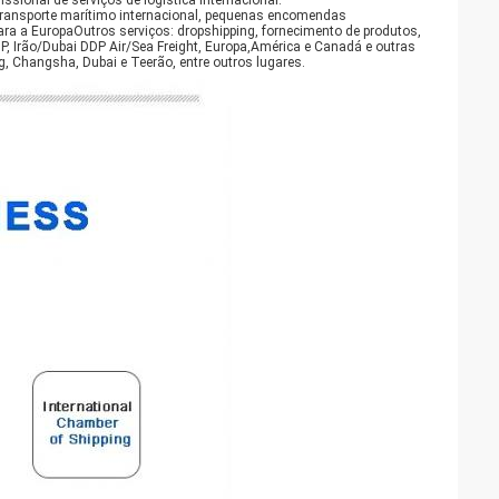
ssional de serviços de logística internacional.
l, transporte marítimo internacional, pequenas encomendas
o para a EuropaOutros serviços: dropshipping, fornecimento de produtos,
P, Irão/Dubai DDP Air/Sea Freight, Europa,América e Canadá e outras
, Changsha, Dubai e Teerão, entre outros lugares.