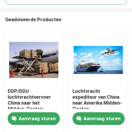
Geadviseerde Producten
DDP/DDU
Luchtvracht
Thuis
luchtvrachtvervoer
expediteur van China
China naar het
naar Amerika Midden-
Midden-Oosten
Oosten
Producten
Aanvraag sturen
Aanvraag sturen
Video's