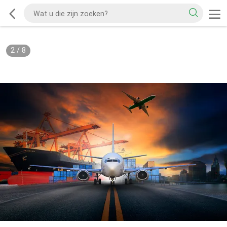
2
/
8