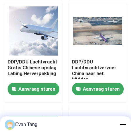
Over ons
Fabriekstocht
Kwaliteitscontrole
DDP/DDU Luchtvracht
DDP/DDU
Gratis Chinese opslag
Luchtvrachtvervoer
Neem contact met ons op
Labing Herverpakking
China naar het
Midden-
Oosten/VAE/SA/Dubai
Aanvraag sturen
Aanvraag sturen
Vraag een offerte
Internationale expeditiediensten
Evan Tang
Grensoverschrijdende inkoop