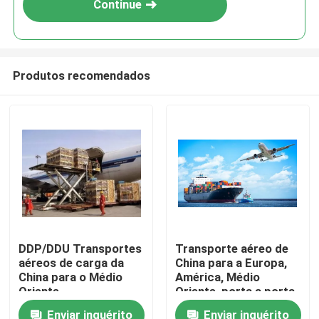
Continue
Produtos recomendados
Para casa
DDP/DDU Transportes
Transporte aéreo de
aéreos de carga da
China para a Europa,
Produtos
China para o Médio
América, Médio
Oriente
Oriente, porta a porta
Enviar inquérito
Enviar inquérito
Vídeos