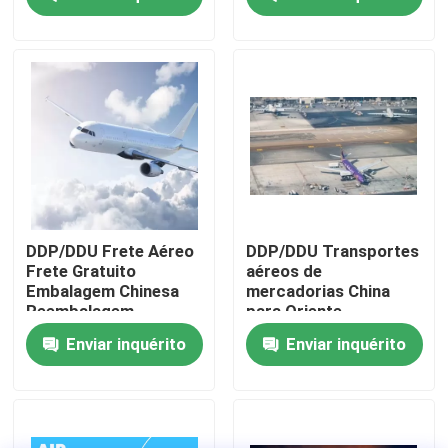
Sobre nós
Visita à fábrica
Controle de qualidade
Contacte-nos
DDP/DDU Frete Aéreo
DDP/DDU Transportes
Frete Gratuito
aéreos de
Embalagem Chinesa
mercadorias China
Solicite um orçamento
Reembalagem
para Oriente
Médio/EAU/África do
Enviar inquérito
Enviar inquérito
Sul/Dubai
serviços internacionais da transmissão do frete
Aquisição transfronteiriça