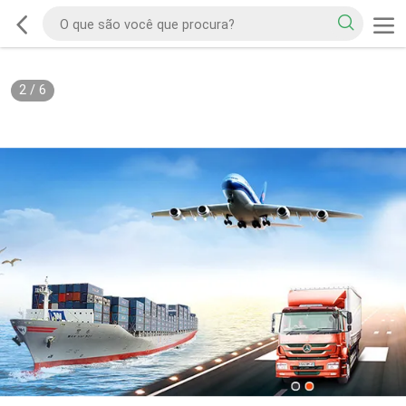
2
/
6