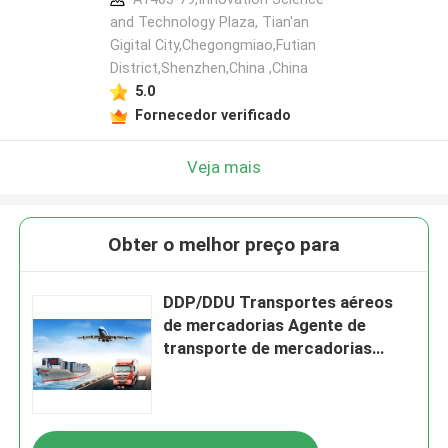
and Technology Plaza, Tian'an
Gigital City,Chegongmiao,Futian
District,Shenzhen,China ,China
5.0
Fornecedor verificado
Veja mais
Obter o melhor preço para
DDP/DDU Transportes aéreos
de mercadorias Agente de
transporte de mercadorias
Fornecedor de mercadorias
China para o Médio Oriente/EAU/
África do Sul/Dubai