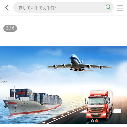
2
/
6