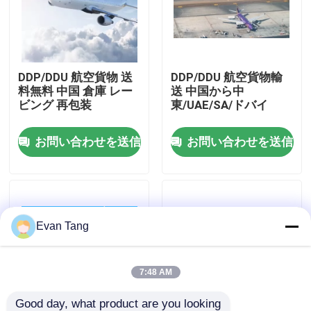
わたしたち に つい て
DDP/DDU 航空貨物 送
DDP/DDU 航空貨物輸
工場 ツアー
料無料 中国 倉庫 レー
送 中国から中
ビング 再包装
東/UAE/SA/ドバイ
品質管理
お問い合わせを送信
お問い合わせを送信
連絡 ください
引金 を 求め て ください
Evan Tang
国際的な貨物促進サービス
7:48 AM
国境を越えた調達
Good day, what product are you looking 