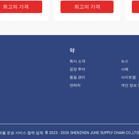
최고의 가격
최고의 가격
약
회사 소개
뉴스
공장 투어
사례
품질 관리
사이트맵
연락처
개인 정보
서 두바이로 국제 화
민감한 상품 국제 운송 운송
전지
란 오만 항공 운송 수송
운송사업자 중국에서 독일
송 
LCL
로
DD
최고의 가격
최고의 가격
송 서비스 협력 업체. © 2023 - 2026 SHENZHEN JUHE SUPPLY CHAIN CO.,LTD. All