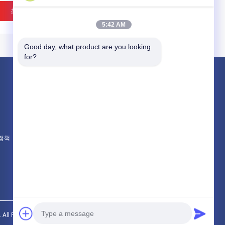
최고의 가격
최고의 가격
5:42 AM
Good day, what product are you looking 
for?
제품 소개
국제 화물 운송 서비스
국경을 넘나드는 공급
중국 항공 화물 운송 서비스
VIDEO
 정책
모든 카테고리
 운송 국제 화물 운송 운
특화물 트럭 운송물 화물 화
서비스 FBA 운송 DDP
물 중국에서 러시아 카자흐
U
스탄 키르기스스탄 벨라루
스
최고의 가격
최고의 가격
 Rights Reserved.