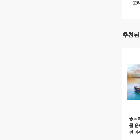
꼬리
추천된
중국에
물 운
란 카
전 세