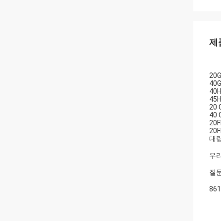
제
20
40
40
45
20 
40 
20F
20F
대
우리
질문
86