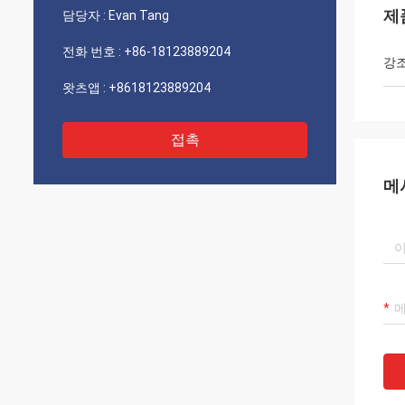
제
담당자 :
Evan Tang
전화 번호 :
+86-18123889204
강
왓츠앱 :
+8618123889204
접촉
메