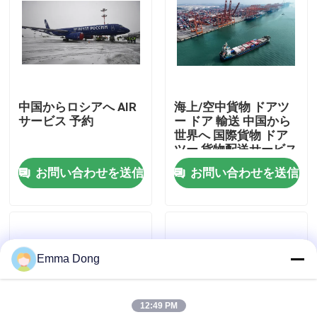
わたしたち に つい て
工場 ツアー
中国からロシアへ AIR
海上/空中貨物 ドアツ
サービス 予約
ー ドア 輸送 中国から
品質管理
世界へ 国際貨物 ドア
ツー 貨物配送サービス
お問い合わせを送信
お問い合わせを送信
連絡 ください
引金 を 求め て ください
Emma Dong
国際的な貨物促進サービス
12:49 PM
国境を越えた調達