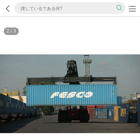
2
/
3