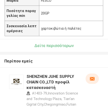
Μάρκα
FESCO
Ποσότητα παραγ
20GP
γελίας min
Συσκευασία λεπτ
χαρτοκιβώτια ή παλέτες
ομέρειες
Δείτε περισσότερων
Περίπου εμείς
SHENZHEN JUHE SUPPLY
CHAIN CO.,LTD προφίλ
κατασκευαστή
A1403-79,Innovation Science
and Technology Plaza, Tian'an
Gigital City,Chegongmiao,Futian