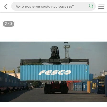
2
/
3