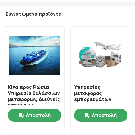
Συνιστώμενα προϊόντα
Κίνα προς Ρωσία
Υπηρεσίες
Υπηρεσία θαλάσσιων
μεταφοράς
Σπίτι
μεταφορών, Διεθνείς
εμπορευμάτων
υπηρεσίες
μεταφοράς
Προϊόντα
Αποστολή
Αποστολή
εμπορευμάτων στην
Κίνα
ερώτησης
ερώτησης
Βίντεο