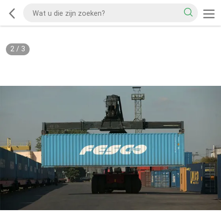
2
/
3