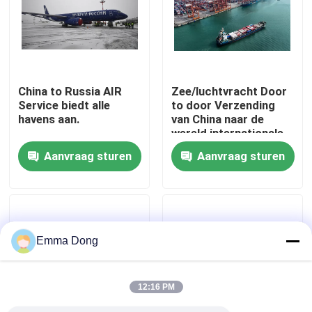
Over ons
Fabriekstocht
China to Russia AIR
Zee/luchtvracht Door
Service biedt alle
to door Verzending
havens aan.
van China naar de
Kwaliteitscontrole
wereld,internationale
vracht,door to door
Aanvraag sturen
Aanvraag sturen
vrachtbezorging
Neem contact met ons op
Vraag een offerte
Emma Dong
Internationale expeditiediensten
12:16 PM
Grensoverschrijdende inkoop