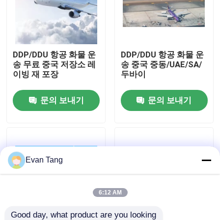
우리 에 관한 것
DDP/DDU 항공 화물 운
DDP/DDU 항공 화물 운
공장 투어
송 무료 중국 저장소 레
송 중국 중동/UAE/SA/
이빙 재 포장
두바이
품질 관리
문의 보내기
문의 보내기
저희와 연락
인용 을 요청 하십시오
Evan Tang
국제 화물 운송 서비스
6:12 AM
국경을 넘나드는 공급
Good day, what product are you looking 