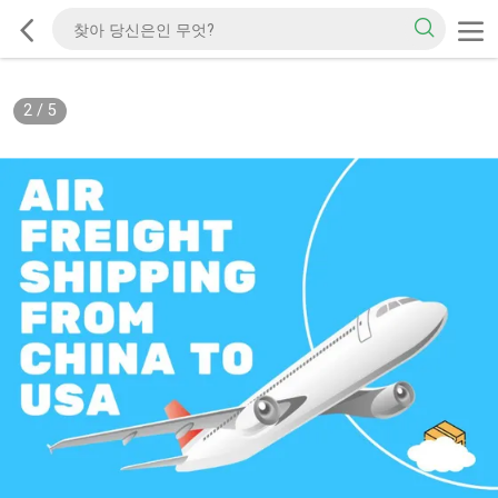
2
/
5