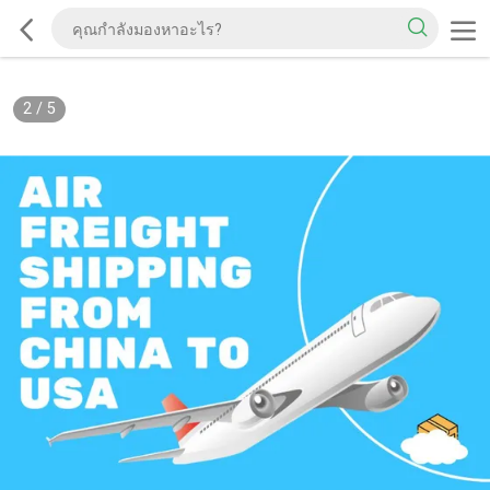
2
/
5