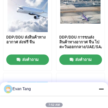
เกี่ยวกับเรา
ทัวร์โรงงาน
DDP/DDU ส่งสินค้าทาง
DDP/DDU การขนส่ง
อากาศ ส่งฟรี จีน
สินค้าทางอากาศ จีน ไป
การควบคุมคุณภาพ
ตะวันออกกลาง/UAE/SA/Du
ส่งคำถาม
ส่งคำถาม
ติดต่อเรา
ขอทุน
Evan Tang
บริการขนส่งสินค้าระหว่างประเทศ
การจัดหาสินค้าข้ามชายแดน
7:52 AM