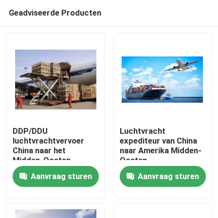
Geadviseerde Producten
DDP/DDU
Luchtvracht
luchtvrachtvervoer
expediteur van China
China naar het
naar Amerika Midden-
Thuis
Midden-Oosten
Oosten
Aanvraag sturen
Aanvraag sturen
Producten
Video's