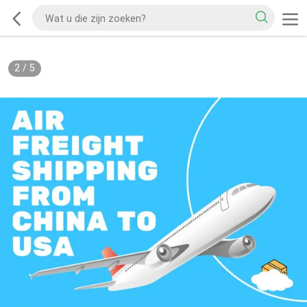
2
/
5