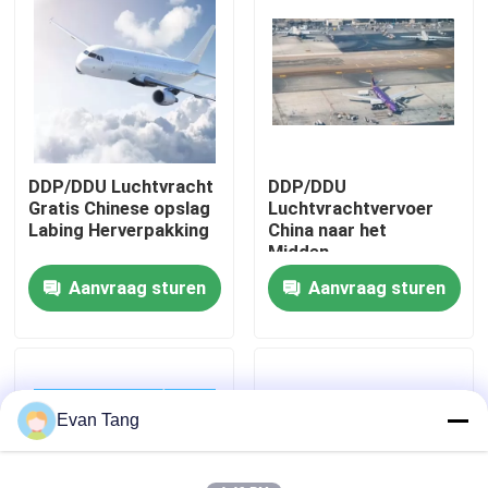
Over ons
Fabriekstocht
DDP/DDU Luchtvracht
DDP/DDU
Kwaliteitscontrole
Gratis Chinese opslag
Luchtvrachtvervoer
Labing Herverpakking
China naar het
Midden-
Neem contact met ons op
Oosten/VAE/SA/Dubai
Aanvraag sturen
Aanvraag sturen
Vraag een offerte
Internationale expeditiediensten
Evan Tang
Grensoverschrijdende inkoop