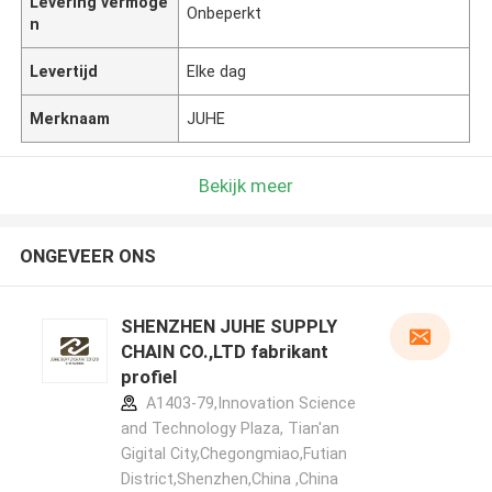
Levering vermoge
Onbeperkt
n
Levertijd
Elke dag
Merknaam
JUHE
Bekijk meer
ONGEVEER ONS
SHENZHEN JUHE SUPPLY
CHAIN CO.,LTD fabrikant
profiel
A1403-79,Innovation Science
and Technology Plaza, Tian'an
Gigital City,Chegongmiao,Futian
District,Shenzhen,China ,China