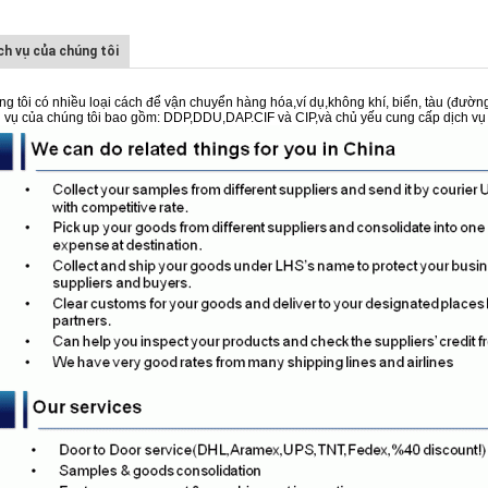
ch vụ của chúng tôi
g tôi có nhiều loại cách để vận chuyển hàng hóa,ví dụ,không khí, biển, tàu (đư
 vụ của chúng tôi bao gồm: DDP,DDU,DAP.CIF và CIP,và chủ yếu cung cấp dịch 