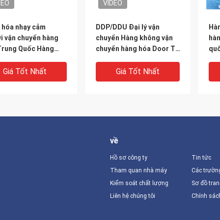
DEO
VIDEO
 hóa nhạy cảm
DDP/DDU Đại lý vận
Hàn
i vận chuyển hàng
chuyển Hàng không vận
hàn
Trung Quốc Hàng
chuyển hàng hóa Door To
quố
g Dịch vụ Door To
Door Trung Quốc đến
gia
 Trung Quốc Đến
Hoa Kỳ Việt Nam Thái Lan
DDP
Giá Tốt Nhất
Giá Tốt Nhất
Ban Nha Bồ Đào Nha
Ả Rập Saudi
đến
ary Châu Âu Thế giới
châ
về
Hồ sơ công ty
Tin tức
Tham quan nhà máy
Các trườn
Kiểm soát chất lượng
Sơ đồ tra
DEO
Liên hệ chúng tôi
Chính sác
 không từ nhà đến
DDP DDU Trung Quốc
Dịc