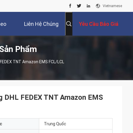
Vietnamese
deo
Liên Hệ Chúng
Yêu Cầu Báo Giá
 Sản Phẩm
Tôi
L FEDEX TNT Amazon EMS FCL/LCL
ằng DHL FEDEX TNT Amazon EMS
c
Trung Quốc