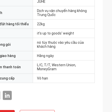
JUHE
Dịch vụ vận chuyển hàng không
nh
Trung Quốc
đặt hàng tối thiểu
22kg
it's up to goods' weight
nó tùy thuộc vào yêu cầu của
óng gói
khách hàng
 giao hàng
Hằng ngày
L/C, T/T, Western Union,
n thanh toán
MoneyGram
 cung cấp
Vô hạn