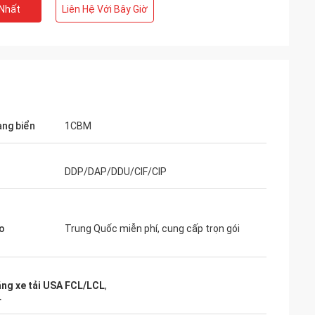
 Nhất
Liên Hệ Với Bây Giờ
àng biển
1CBM
DDP/DAP/DDU/CIF/CIP
o
Trung Quốc miễn phí, cung cấp trọn gói
ng xe tải USA FCL/LCL
,
L