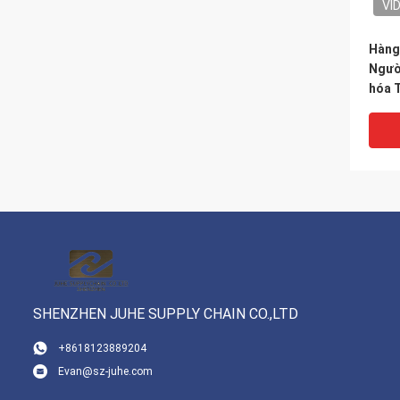
VI
Hàng
Ngườ
hóa 
khôn
Door
Tây 
Hung
SHENZHEN JUHE SUPPLY CHAIN CO.,LTD
VI
+8618123889204
Evan@sz-juhe.com
Hàng