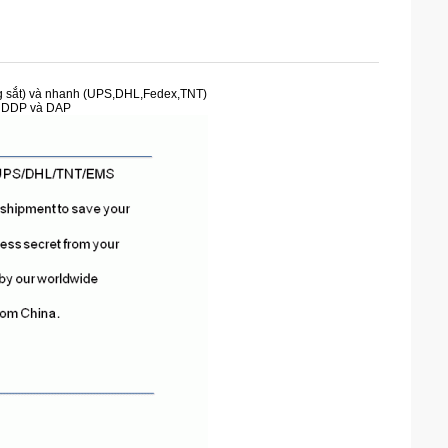
ờng sắt) và nhanh (UPS,DHL,Fedex,TNT)
vụ DDP và DAP