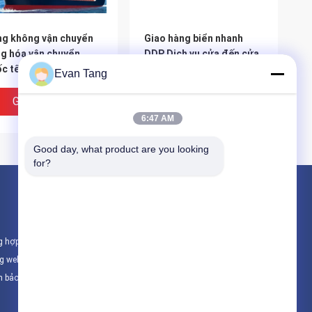
g không vận chuyển
Giao hàng biển nhanh
g hóa vận chuyển
DDP Dịch vụ cửa đến cửa
c tế dịch vụ chuyển
Giao hàng biển Trung
Evan Tang
o nhà cửa đến nhà
Quốc đến Hoa Kỳ Canada
 với thuế Trung Quốc
hậu cần quốc tế
Giá Tốt Nhất
Giá Tốt Nhất
 Hoa Kỳ / Canada /
6:47 AM
u Âu bằng đường biển
Good day, what product are you looking 
for?
Sản phẩm
Dịch vụ giao nhận vận tải quốc tế
g hợp
Nhập khẩu xuyên biên giới
ng web
Dịch vụ vận chuyển hàng không Trung Quố
h bảo mật
Tất cả danh mục
h vụ vận chuyển hàng
Dịch vụ giao hàng nhanh