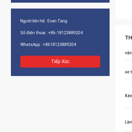
Người liên hệ :
Evan Tang
Số điện thoại :
+86-18123889204
TH
WhatsApp :
+8618123889204
vận
Tiếp Xúc
xe 
Kên
Làm