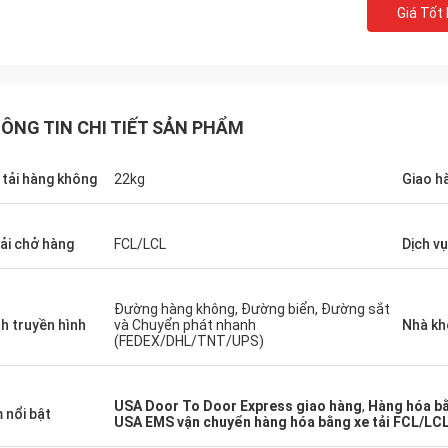
Giá Tốt
ÔNG TIN CHI TIẾT SẢN PHẨM
 tải hàng không
22kg
Giao h
tải chở hàng
FCL/LCL
Dịch vụ
Đường hàng không, Đường biển, Đường sắt
h truyền hình
và Chuyển phát nhanh
Nhà kh
(FEDEX/DHL/TNT/UPS)
USA Door To Door Express giao hàng
,
Hàng hóa bằ
 nổi bật
USA EMS vận chuyển hàng hóa bằng xe tải FCL/LC