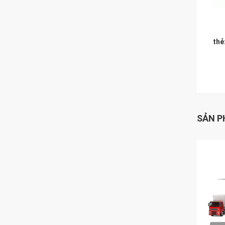
thẻ
SẢN P