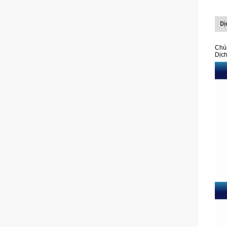
Dị
Chún
Dịch