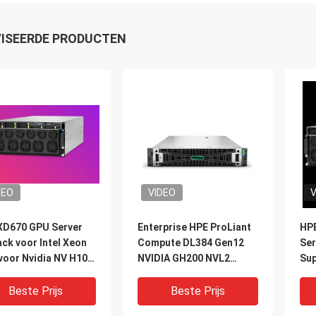
ISEERDE PRODUCTEN
DEO
VIDEO
V
XD670 GPU Server
Enterprise HPE ProLiant
HPE
ck voor Intel Xeon
Compute DL384 Gen12
Ser
voor Nvidia NV H100
NVIDIA GH200 NVL2
Su
 H800 PCIE/SXM
Gratis Compute Private
Aan
nk AI Supercomputing
Cloud Rackgemonteerde
Xeo
Beste Prijs
Beste Prijs
GPU AI-server
Ho