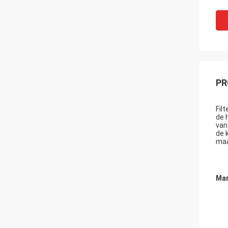
PR
Fil
de 
van
de 
maa
Mar