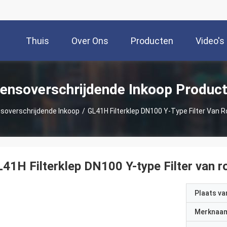
Thuis
Over Ons
Producten
Video's
ensoverschrijdende Inkoop Produc
soverschrijdende Inkoop
/
GL41H Filterklep DN100 Y-Type Filter Van Ro
41H Filterklep DN100 Y-type Filter van ro
Plaats v
Merknaa