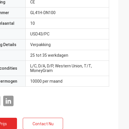
ing
CE
mmer
GL41H-DN100
elaantal
10
USD43/PC
g Details
Verpakking
25 tot 35 werkdagen
L/C, D/A, D/P, Western Union, T/T,
condities
MoneyGram
 vermogen
10000 per maand
rijs
Contact Nu