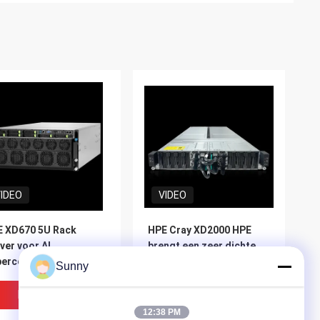
IDEO
VIDEO
 XD670 5U Rack
HPE Cray XD2000 HPE
ver voor AI
brengt een zeer dichte
percomputing
schaalbare oplossing
Sunny
gedreven door Intel
voor HPC- en AI-
n CPU en Nvidia
afleidingswerkbelastingen
Beste Prijs
Beste Prijs
pper GPU
12:38 PM