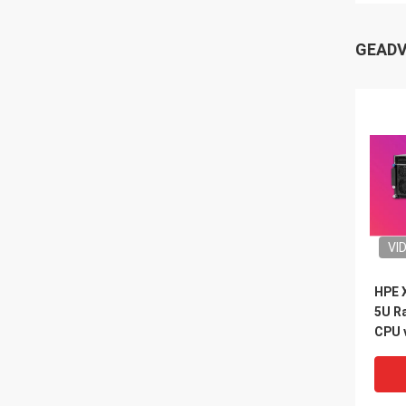
GEADV
VI
HPE 
5U Ra
CPU 
H200
Nvli
Case