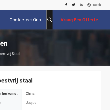
Dutch
Contacteer Ons
Vraag Een Offerte
Aan
ten
estvrij Staal
estvrij staal
an herkomst
China
m
Juqiao