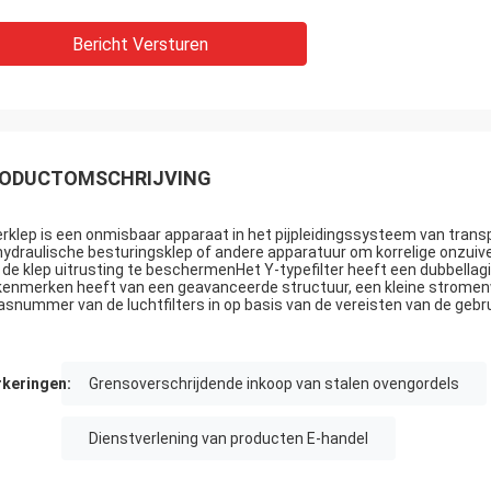
Bericht Versturen
ODUCTOMSCHRIJVING
terklep is een onmisbaar apparaat in het pijpleidingssysteem van transp
hydraulische besturingsklep of andere apparatuur om korrelige onzui
 de klep uitrusting te beschermenHet Y-typefilter heeft een dubbellag
kenmerken heeft van een geavanceerde structuur, een kleine stromen
snummer van de luchtfilters in op basis van de vereisten van de gebru
keringen:
Grensoverschrijdende inkoop van stalen ovengordels
Dienstverlening van producten E-handel