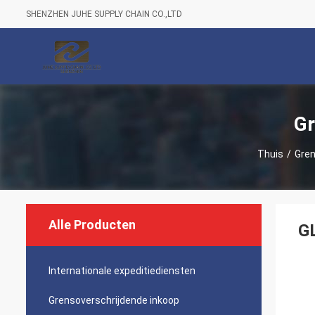
SHENZHEN JUHE SUPPLY CHAIN CO.,LTD
Gr
Thuis
/
Gren
Alle Producten
GL
Internationale expeditiediensten
Grensoverschrijdende inkoop