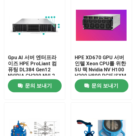
Gpu AI 서버 엔터프라
HPE XD670 GPU 서버
이즈 HPE ProLiant 컴
인텔 Xeon CPU를 위한
퓨팅 DL384 Gen12
5U 랙 Nvidia NV H100
NVIDIA GH200 NVL2
H200 H800 PCIE/SXM
무료 컴퓨팅 개인 클라
Nvlink AI 슈퍼 컴퓨팅
문의 보내기
문의 보내기
우드 랙 마운트
케이스
집
제품
비디오