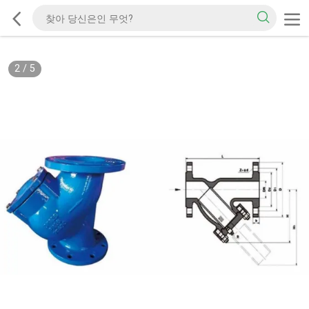
2
/
5