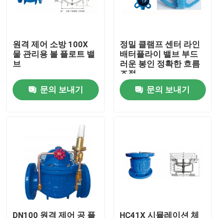
우리 에 관한 것
원격 제어 소방 100X
정밀 클램프 센터 라인
물 관리용 볼 플로트 밸
배터플라이 밸브 부드
공장 투어
브
러운 봉인 정확한 흐름
조절
문의 보내기
문의 보내기
품질 관리
저희와 연락
인용 을 요청 하십시오
국제 화물 운송 서비스
국경을 넘나드는 공급
DN100 원격 제어 공 플
HC41X 시뮬레이션 체