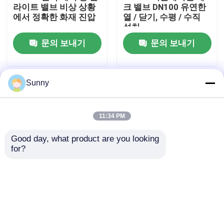
라이트 밸브 비상 상황
크 밸브 DN100 유연한
에서 정확한 화재 진압
열 / 닫기, 수평 / 수직
중국 항공 화물 운송 서비스
설치
문의 보내기
문의 보내기
중국 해상 화물 운송 서비스
Sunny
홈
사이트맵
연락처
Desktop Site
중동 선박
사이트맵
Privacy Policy
11:34 PM
국제적 철도 운송
Good day, what product are you looking 
품질
국제 화물 운송 서비스
중국 공장.Copyright ©
for?
2026 SHENZHEN JUHE SUPPLY CHAIN CO.,LTD. All
중국에서 호별 배송
Rights Reserved.
중국 에서 오는 도로 화물
국제 포장 서비스