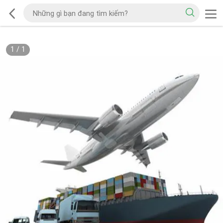
1
/
1