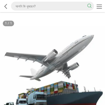
1
/
1