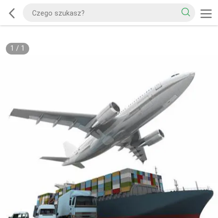
1
/
1