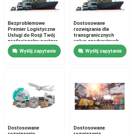
Bezproblemowe
Dostosowane
Premier Logistyczne
rozwiązania dla
Usługi do Rosji Twój
transgranicznych
profesjonalny partner
usług spedycyjnych
Czas tranzytu 5-30 dni
Wyślij zapytanie
Wyślij zapytanie
Do domu
Produkty
Dostosowane
Dostosowane
Filmy
rozwiązania
rozwiązania